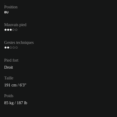
Position
BU
Mauvais pied
Gestes techniques
Pied fort
Droit
Taille
191 cm / 6'3"
Poids
85 kg / 187 lb