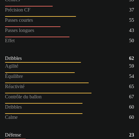
Précision CF
37
Passes courtes
55
Passes longues
43
Effet
50
Dribbles
62
Agilité
59
Équilibre
54
Réactivité
65
Contrôle du ballon
67
Dribbles
60
Calme
60
Défense
23