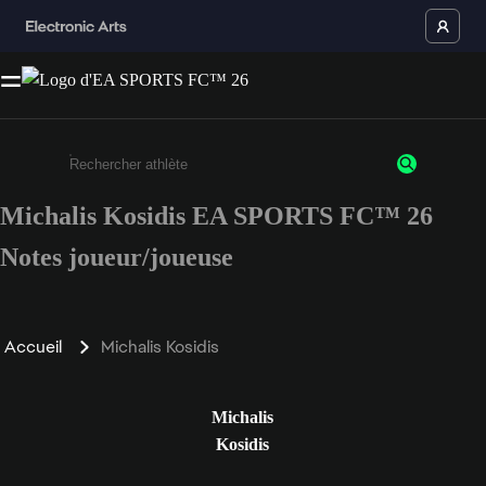
Michalis Kosidis EA SPORTS FC™ 26
Saisissez au moins 3 caractères ou chiffres.
Notes joueur/joueuse
Accueil
Michalis Kosidis
Michalis
Kosidis