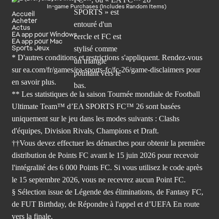
In-game Purchases (Includes Random Items)
Accueil
Acheter
Actus
EA app pour Windows
EA app pour Mac
Sports Jeux
* D'autres conditions et restrictions s'appliquent. Rendez-
vous
sur ea.com/fr/games/ea-sports-fc/fc-26/game-disclaimers
pour
en savoir plus.
** Les statistiques de la saison Tournée mondiale de Football
Ultimate Team™ d’EA SPORTS FC™ 26 sont basées
uniquement sur le jeu dans les modes suivants : Clashs
d'équipes, Division Rivals, Champions et Draft.
††Vous devez effectuer les démarches pour obtenir la première
distribution de Points FC avant le 15 juin 2026 pour recevoir
l'intégralité des 6 000 Points FC. Si vous utilisez le code après
le 15 septembre 2026, vous ne recevrez aucun Point FC.
§ Sélection issue de Légende des éliminations, de Fantasy FC,
de FUT Birthday, de Répondre à l'appel et d’UEFA En route
vers la finale.