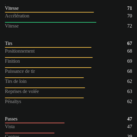
Vitesse
71
Accélération
70
Vitesse
72
Tirs
67
Positionnement
68
Finition
69
Puissance de tir
68
Tirs de loin
62
Reprises de volée
63
Pénaltys
62
Passes
47
Vista
47
Centres
39