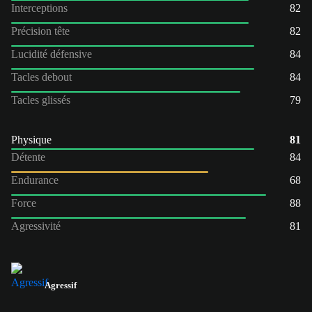
Interceptions
82
Précision tête
82
Lucidité défensive
84
Tacles debout
84
Tacles glissés
79
Physique
81
Détente
84
Endurance
68
Force
88
Agressivité
81
Agressif