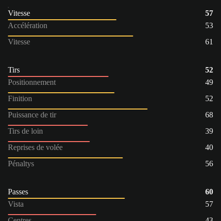
Vitesse
57
Accélération
53
Vitesse
61
Tirs
52
Positionnement
49
Finition
52
Puissance de tir
68
Tirs de loin
39
Reprises de volée
40
Pénaltys
56
Passes
60
Vista
57
Centres
43