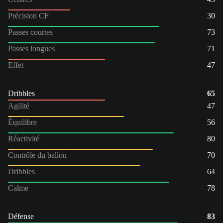
Précision CF
30
Passes courtes
73
Passes longues
71
Effet
47
Dribbles
65
Agilité
47
Équilibre
56
Réactivité
80
Contrôle du ballon
70
Dribbles
64
Calme
78
Défense
83