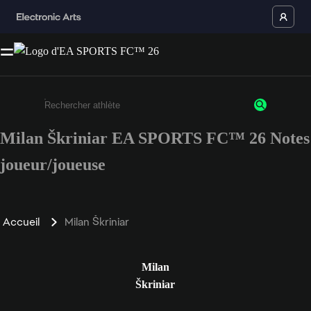
Milan Škriniar EA SPORTS FC™ 26 Notes
Saisissez au moins 3 caractères ou chiffres.
joueur/joueuse
Accueil
Milan Škriniar
Milan
Škriniar