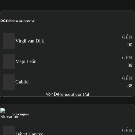
DC
Défenseur central
GÉN
Virgil van Dijk
90
GÉN
Mapi León
89
GÉN
Gabriel
88
Voir Défenseur central
Slovaquie
GÉN
Dávid Hancko