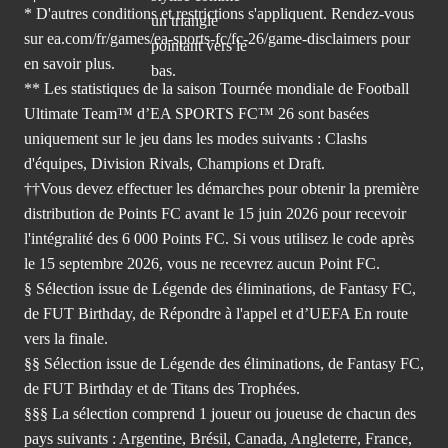
* D'autres conditions et restrictions s'appliquent. Rendez-
vous
sur ea.com/fr/games/ea-sports-fc/fc-26/game-disclaimers
pour
en savoir plus.
** Les statistiques de la saison Tournée mondiale de Football
Ultimate Team™ d’EA SPORTS FC™ 26 sont basées
uniquement sur le jeu dans les modes suivants : Clashs
d'équipes, Division Rivals, Champions et Draft.
††Vous devez effectuer les démarches pour obtenir la première
distribution de Points FC avant le 15 juin 2026 pour recevoir
l'intégralité des 6 000 Points FC. Si vous utilisez le code après
le 15 septembre 2026, vous ne recevrez aucun Point FC.
§ Sélection issue de Légende des éliminations, de Fantasy FC,
de FUT Birthday, de Répondre à l'appel et d’UEFA En route
vers la finale.
§§ Sélection issue de Légende des éliminations, de Fantasy FC,
de FUT Birthday et de Titans des Trophées.
§§§ La sélection comprend 1 joueur ou joueuse de chacun des
pays suivants : Argentine, Brésil, Canada, Angleterre, France,