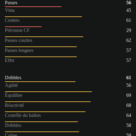
Passes
56
Vista
45
Centres
61
Précision CF
29
Passes courtes
62
Passes longues
57
Effet
57
Dribbles
61
Agilité
56
Équilibre
69
Réactivité
68
Contrôle du ballon
64
Dribbles
58
Calme
59