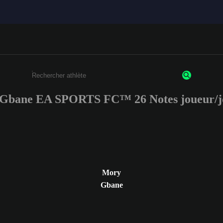
Gbane EA SPORTS FC™ 26 Notes joueur/j
Saisissez au moins 3 caractères ou chiffres.
Mory
Gbane