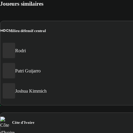
Joueurs similaires
MDC
Milieu défensif central
Rodri
Patri Guijarro
Joshua Kimmich
Côte d'Ivoire