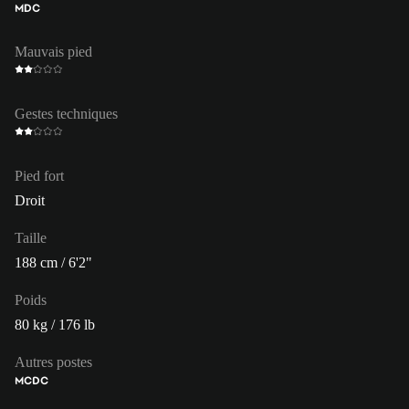
MDC
Mauvais pied
Gestes techniques
Pied fort
Droit
Taille
188 cm / 6'2"
Poids
80 kg / 176 lb
Autres postes
MC
DC