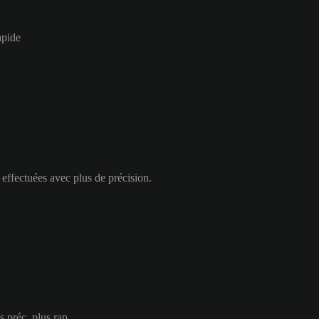
apide
 effectuées avec plus de précision.
s préc. plus rap.