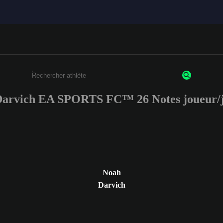
arvich EA SPORTS FC™ 26 Notes joueur/
Saisissez au moins 3 caractères ou chiffres.
Noah
Darvich