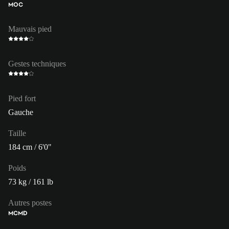
MOC
Mauvais pied
Gestes techniques
Pied fort
Gauche
Taille
184 cm / 6'0"
Poids
73 kg / 161 lb
Autres postes
MC
MD