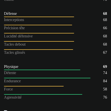
Défense
68
Interceptions
68
Précision tête
66
Lucidité défensive
68
Tacles debout
68
Tacles glissés
67
Physique
69
Détente
74
Endurance
84
Force
58
Agressivité
76