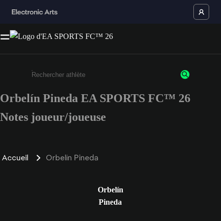
Orbelín Pineda EA SPORTS FC™ 26
Saisissez au moins 3 caractères ou chiffres.
Notes joueur/joueuse
Accueil
Orbelín Pineda
Orbelín
Pineda