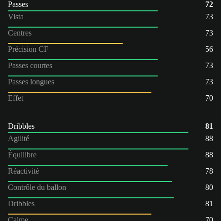
Passes
72
Vista
73
Centres
73
Précision CF
56
Passes courtes
73
Passes longues
73
Effet
70
Dribbles
81
Agilité
88
Équilibre
88
Réactivité
78
Contrôle du ballon
80
Dribbles
81
Calme
70