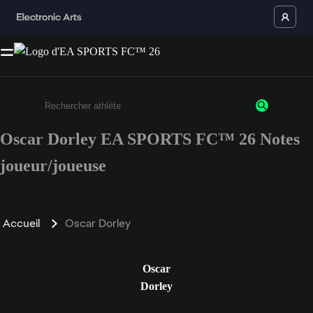
Oscar Dorley EA SPORTS FC™ 26 Notes
Saisissez au moins 3 caractères ou chiffres.
joueur/joueuse
Accueil
Oscar Dorley
Oscar
Dorley