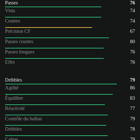
Passes
76
Vista
74
Centres
74
Précision CF
67
Passes courtes
80
Passes longues
76
Effet
76
Dribbles
79
Agilité
86
Équilibre
83
Réactivité
77
Contrôle du ballon
79
Dribbles
78
Calme
79