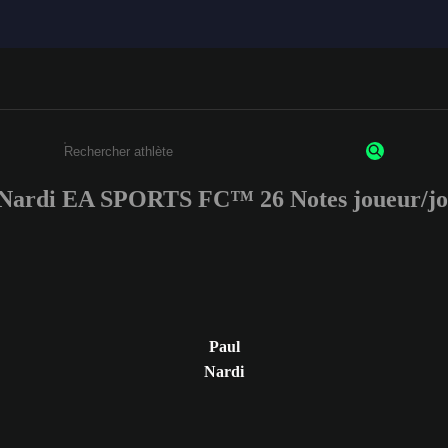
 Nardi EA SPORTS FC™ 26 Notes joueur/jo
Saisissez au moins 3 caractères ou chiffres.
Paul
Nardi