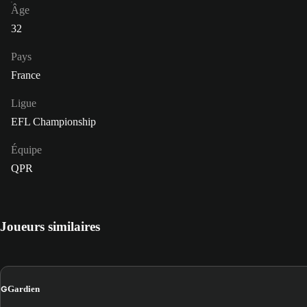
Âge
32
Pays
France
Ligue
EFL Championship
Équipe
QPR
Joueurs similaires
G
Gardien