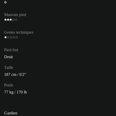
G
Mauvais pied
Gestes techniques
Pied fort
Droit
Taille
187 cm / 6'2"
Poids
77 kg / 170 lb
Gardien