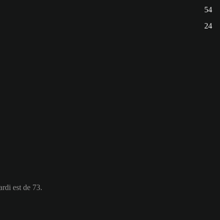
54
24
rdi est de 73.