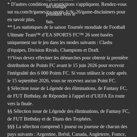
* D'autres conditions et restrictions s'appliquent. Rendez-
vous
sur ea.com/fr/games/ea-sports-fc/fc-26/game-disclaimers
pour
en savoir plus.
** Les statistiques de la saison Tournée mondiale de Football
Ultimate Team™ d’EA SPORTS FC™ 26 sont basées
uniquement sur le jeu dans les modes suivants : Clashs
d'équipes, Division Rivals, Champions et Draft.
††Vous devez effectuer les démarches pour obtenir la première
distribution de Points FC avant le 15 juin 2026 pour recevoir
l'intégralité des 6 000 Points FC. Si vous utilisez le code après
le 15 septembre 2026, vous ne recevrez aucun Point FC.
§ Sélection issue de Légende des éliminations, de Fantasy FC,
de FUT Birthday, de Répondre à l'appel et d’UEFA En route
vers la finale.
§§ Sélection issue de Légende des éliminations, de Fantasy FC,
de FUT Birthday et de Titans des Trophées.
§§§ La sélection comprend 1 joueur ou joueuse de chacun des
pays suivants : Argentine, Brésil, Canada, Angleterre, France,