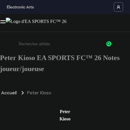
Peter Kioso EA SPORTS FC™ 26 Notes
Saisissez au moins 3 caractères ou chiffres.
joueur/joueuse
Accueil
Peter Kioso
Peter
Kioso