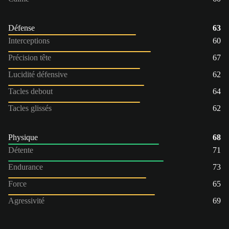
Défense
63
Interceptions
60
Précision tête
67
Lucidité défensive
62
Tacles debout
64
Tacles glissés
62
Physique
68
Détente
71
Endurance
73
Force
65
Agressivité
69