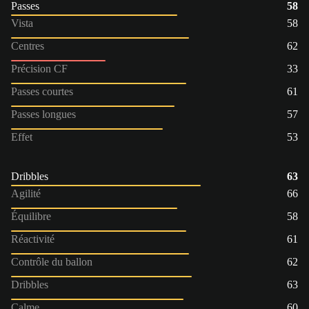
Passes
58
Vista
58
Centres
62
Précision CF
33
Passes courtes
61
Passes longues
57
Effet
53
Dribbles
63
Agilité
66
Équilibre
58
Réactivité
61
Contrôle du ballon
62
Dribbles
63
Calme
60