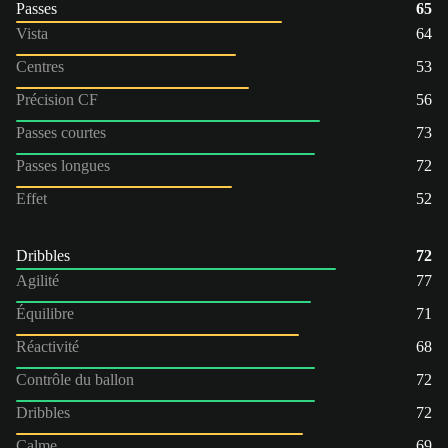
Passes
65
Vista
64
Centres
53
Précision CF
56
Passes courtes
73
Passes longues
72
Effet
52
Dribbles
72
Agilité
77
Équilibre
71
Réactivité
68
Contrôle du ballon
72
Dribbles
72
Calme
69