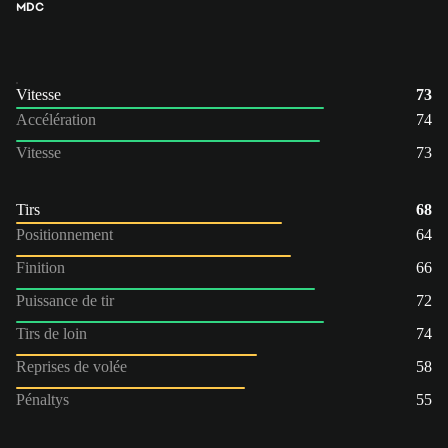
MDC
Vitesse
73
Accélération
74
Vitesse
73
Tirs
68
Positionnement
64
Finition
66
Puissance de tir
72
Tirs de loin
74
Reprises de volée
58
Pénaltys
55