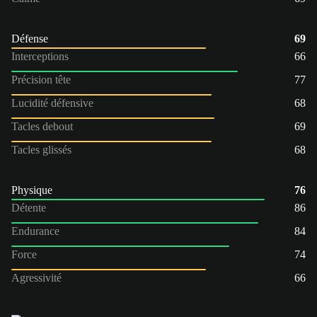
Défense
69
Interceptions
66
Précision tête
77
Lucidité défensive
68
Tacles debout
69
Tacles glissés
68
Physique
76
Détente
86
Endurance
84
Force
74
Agressivité
66