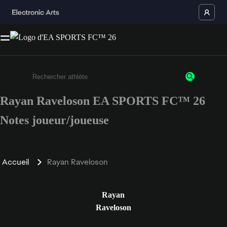
Rayan Raveloson EA SPORTS FC™ 26
Saisissez au moins 3 caractères ou chiffres.
Notes joueur/joueuse
Accueil
Rayan Raveloson
Rayan
Raveloson