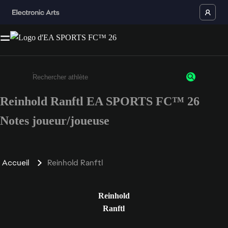
Reinhold Ranftl EA SPORTS FC™ 26
Saisissez au moins 3 caractères ou chiffres.
Notes joueur/joueuse
Accueil
Reinhold Ranftl
Reinhold
Ranftl