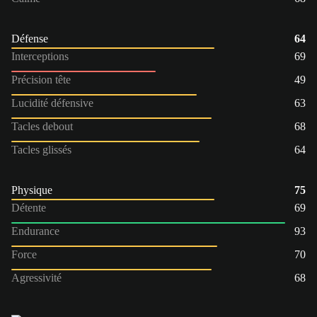
Défense
64
Interceptions
69
Précision tête
49
Lucidité défensive
63
Tacles debout
68
Tacles glissés
64
Physique
75
Détente
69
Endurance
93
Force
70
Agressivité
68