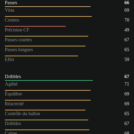
Passes
66
Vista
69
Centres
70
Précision CF
49
Passes courtes
67
Passes longues
65
Effet
59
Dribbles
67
Agilité
71
Équilibre
69
Réactivité
69
Contrôle du ballon
65
Dribbles
67
Calme
68