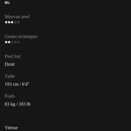
BU
Mauvais pied
Gestes techniques
Pied fort
Droit
Taille
193 cm / 6'4"
Poids
83 kg / 183 lb
Vitesse