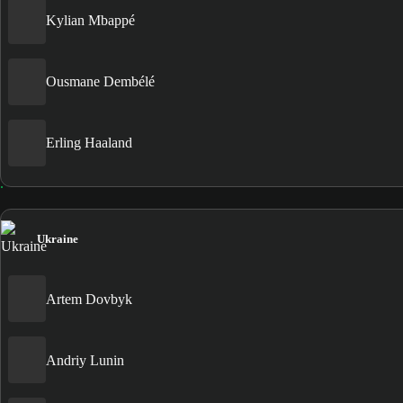
Kylian Mbappé
Ousmane Dembélé
Erling Haaland
Ukraine
Artem Dovbyk
Andriy Lunin