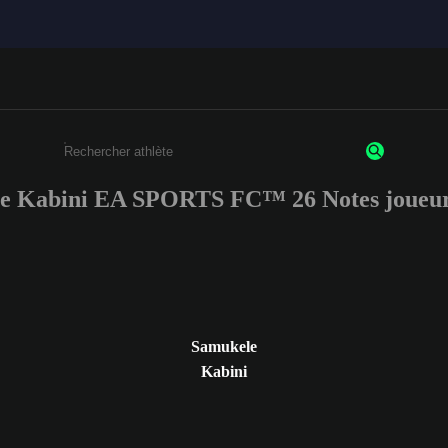
e Kabini EA SPORTS FC™ 26 Notes joueur
Saisissez au moins 3 caractères ou chiffres.
Samukele
Kabini