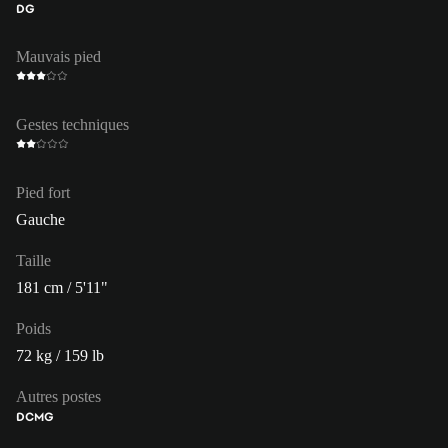
DG
Mauvais pied
Gestes techniques
Pied fort
Gauche
Taille
181 cm / 5'11"
Poids
72 kg / 159 lb
Autres postes
DC
MG