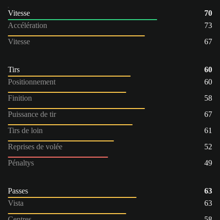
Vitesse
70
Accélération
73
Vitesse
67
Tirs
60
Positionnement
60
Finition
58
Puissance de tir
67
Tirs de loin
61
Reprises de volée
52
Pénaltys
49
Passes
63
Vista
63
Centres
58