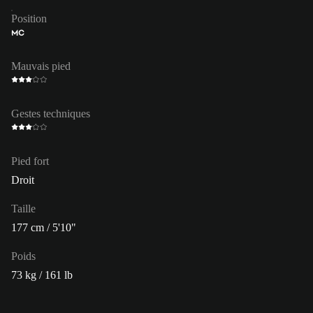
Position
MC
Mauvais pied
Gestes techniques
Pied fort
Droit
Taille
177 cm / 5'10"
Poids
73 kg / 161 lb