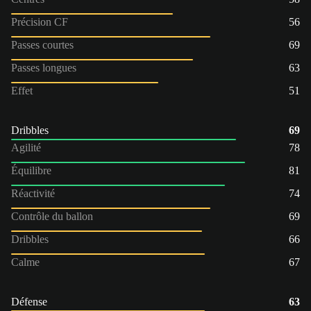
Précision CF
56
Passes courtes
69
Passes longues
63
Effet
51
Dribbles
69
Agilité
78
Équilibre
81
Réactivité
74
Contrôle du ballon
69
Dribbles
66
Calme
67
Défense
63