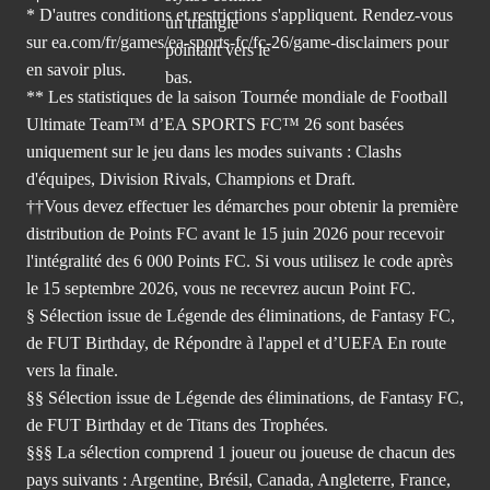
* D'autres conditions et restrictions s'appliquent. Rendez-
vous
sur ea.com/fr/games/ea-sports-fc/fc-26/game-disclaimers
pour
en savoir plus.
** Les statistiques de la saison Tournée mondiale de Football
Ultimate Team™ d’EA SPORTS FC™ 26 sont basées
uniquement sur le jeu dans les modes suivants : Clashs
d'équipes, Division Rivals, Champions et Draft.
††Vous devez effectuer les démarches pour obtenir la première
distribution de Points FC avant le 15 juin 2026 pour recevoir
l'intégralité des 6 000 Points FC. Si vous utilisez le code après
le 15 septembre 2026, vous ne recevrez aucun Point FC.
§ Sélection issue de Légende des éliminations, de Fantasy FC,
de FUT Birthday, de Répondre à l'appel et d’UEFA En route
vers la finale.
§§ Sélection issue de Légende des éliminations, de Fantasy FC,
de FUT Birthday et de Titans des Trophées.
§§§ La sélection comprend 1 joueur ou joueuse de chacun des
pays suivants : Argentine, Brésil, Canada, Angleterre, France,