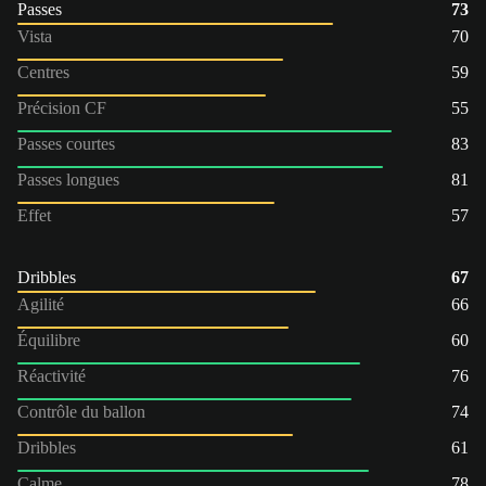
Passes
73
Vista
70
Centres
59
Précision CF
55
Passes courtes
83
Passes longues
81
Effet
57
Dribbles
67
Agilité
66
Équilibre
60
Réactivité
76
Contrôle du ballon
74
Dribbles
61
Calme
78