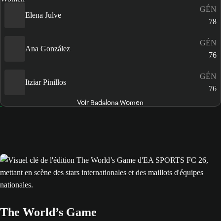
GÉN
Elena Julve
78
GÉN
Ana González
76
GÉN
Itziar Pinillos
76
Voir Badalona Women
The World’s Game