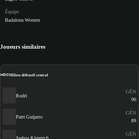
Équipe
Badalona Women
Joueurs similaires
MDC
Milieu défensif central
GÉN
Rodri
90
GÉN
Patri Guijarro
89
GÉN
Joshua Kimmich