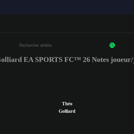
olliard EA SPORTS FC™ 26 Notes joueur/
Saisissez au moins 3 caractères ou chiffres.
Théo
Golliard