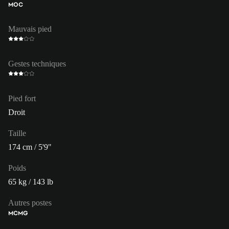
MOC
Mauvais pied
Gestes techniques
Pied fort
Droit
Taille
174 cm / 5'9"
Poids
65 kg / 143 lb
Autres postes
MC
MG