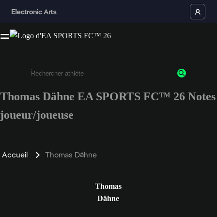
Thomas Dähne EA SPORTS FC™ 26 Notes
Saisissez au moins 3 caractères ou chiffres.
joueur/joueuse
Accueil
Thomas Dähne
Thomas
Dähne