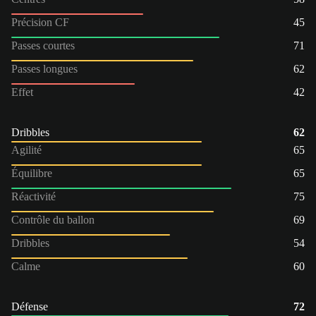
Précision CF
45
Passes courtes
71
Passes longues
62
Effet
42
Dribbles
62
Agilité
65
Équilibre
65
Réactivité
75
Contrôle du ballon
69
Dribbles
54
Calme
60
Défense
72