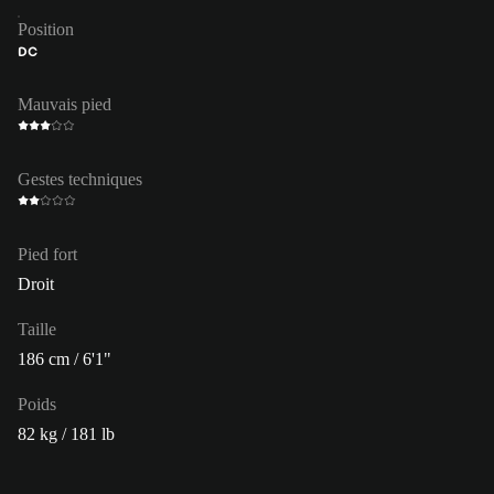
Position
DC
Mauvais pied
Gestes techniques
Pied fort
Droit
Taille
186 cm / 6'1"
Poids
82 kg / 181 lb