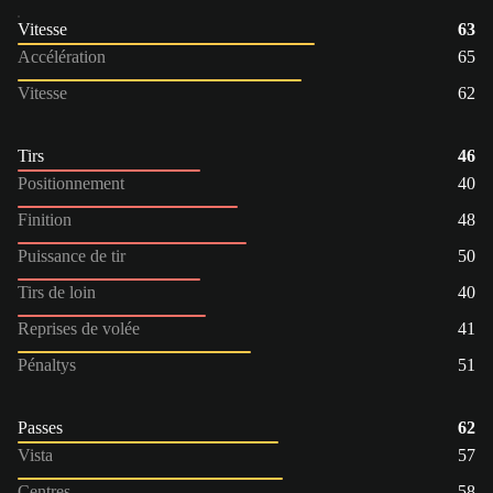
Vitesse
63
Accélération
65
Vitesse
62
Tirs
46
Positionnement
40
Finition
48
Puissance de tir
50
Tirs de loin
40
Reprises de volée
41
Pénaltys
51
Passes
62
Vista
57
Centres
58