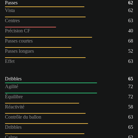
Passes
62
Vista
62
Centres
63
Précision CF
40
Passes courtes
68
Passes longues
52
Effet
63
Dribbles
65
Agilité
72
Équilibre
72
Réactivité
58
Contrôle du ballon
63
Dribbles
65
Calme
62