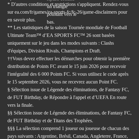
* D'autres conditions et restrictions s'appliquent. Rendez-
vous
sur ea.com/fr/games/ea-sports-fc/fc-26/game-disclaimers
pour
en savoir plus.
** Les statistiques de la saison Tournée mondiale de Football
Ultimate Team™ d’EA SPORTS FC™ 26 sont basées
uniquement sur le jeu dans les modes suivants : Clashs
d'équipes, Division Rivals, Champions et Draft.
††Vous devez effectuer les démarches pour obtenir la première
distribution de Points FC avant le 15 juin 2026 pour recevoir
l'intégralité des 6 000 Points FC. Si vous utilisez le code après
le 15 septembre 2026, vous ne recevrez aucun Point FC.
§ Sélection issue de Légende des éliminations, de Fantasy FC,
de FUT Birthday, de Répondre à l'appel et d’UEFA En route
vers la finale.
§§ Sélection issue de Légende des éliminations, de Fantasy FC,
de FUT Birthday et de Titans des Trophées.
§§§ La sélection comprend 1 joueur ou joueuse de chacun des
pays suivants : Argentine, Brésil, Canada, Angleterre, France,