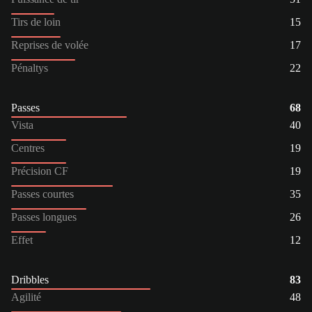
Tirs de loin
15
Reprises de volée
17
Pénaltys
22
Passes
68
Vista
40
Centres
19
Précision CF
19
Passes courtes
35
Passes longues
26
Effet
12
Dribbles
83
Agilité
48