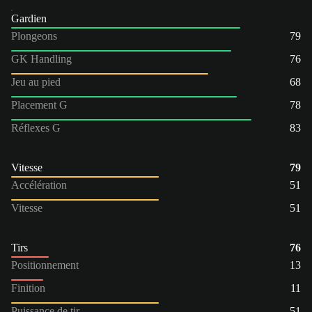
Gardien
Plongeons
79
GK Handling
76
Jeu au pied
68
Placement G
78
Réflexes G
83
Vitesse
79
Accélération
51
Vitesse
51
Tirs
76
Positionnement
13
Finition
11
Puissance de tir
51