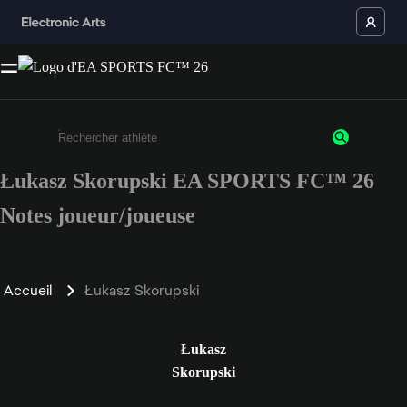
Łukasz Skorupski EA SPORTS FC™ 26
Saisissez au moins 3 caractères ou chiffres.
Notes joueur/joueuse
Accueil
Łukasz Skorupski
Łukasz
Skorupski