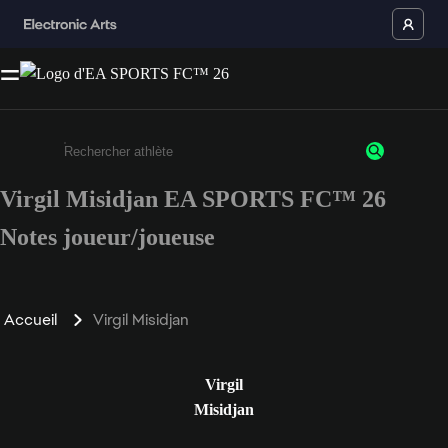
Virgil Misidjan EA SPORTS FC™ 26
Saisissez au moins 3 caractères ou chiffres.
Notes joueur/joueuse
Accueil
Virgil Misidjan
Virgil
Misidjan