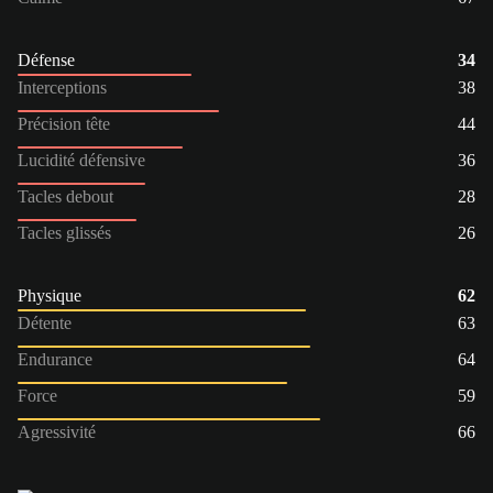
Défense
34
Interceptions
38
Précision tête
44
Lucidité défensive
36
Tacles debout
28
Tacles glissés
26
Physique
62
Détente
63
Endurance
64
Force
59
Agressivité
66