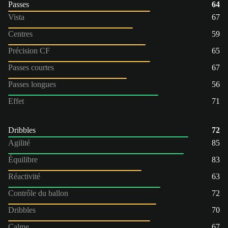
Passes
64
Vista
67
Centres
59
Précision CF
65
Passes courtes
67
Passes longues
56
Effet
71
Dribbles
72
Agilité
85
Équilibre
83
Réactivité
63
Contrôle du ballon
72
Dribbles
70
Calme
67