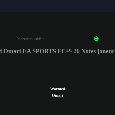
 Omari EA SPORTS FC™ 26 Notes joueur/
Saisissez au moins 3 caractères ou chiffres.
Warmed
Omari