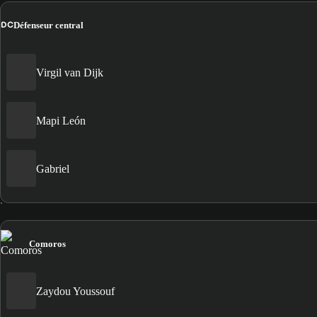
DC
Défenseur central
Virgil van Dijk
Mapi León
Gabriel
Comoros
Zaydou Youssouf