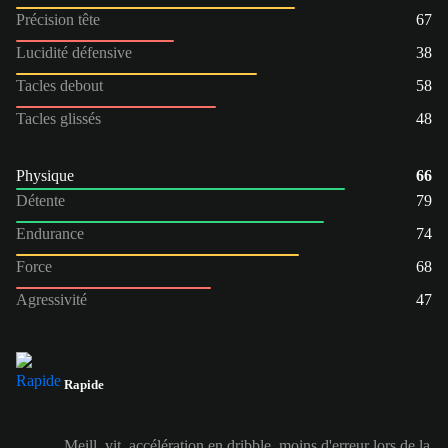
Précision tête
67
Lucidité défensive
38
Tacles debout
58
Tacles glissés
48
Physique
66
Détente
79
Endurance
74
Force
68
Agressivité
47
Rapide
Meill. vit. accélération en dribble, moins d'erreur lors de la