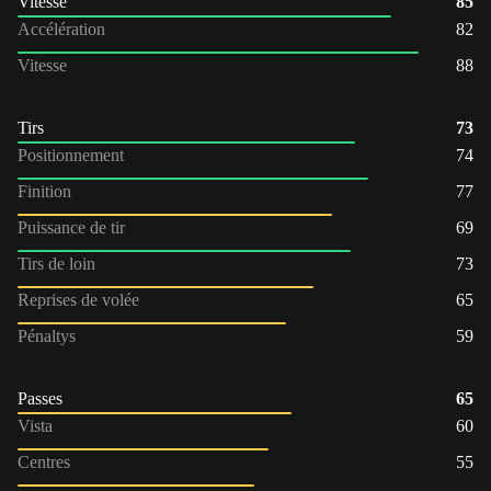
Vitesse
85
Accélération
82
Vitesse
88
Tirs
73
Positionnement
74
Finition
77
Puissance de tir
69
Tirs de loin
73
Reprises de volée
65
Pénaltys
59
Passes
65
Vista
60
Centres
55