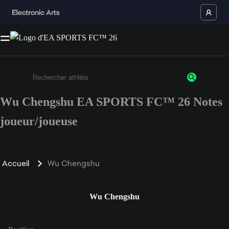
Wu Chengshu EA SPORTS FC™ 26 Notes
Saisissez au moins 3 caractères ou chiffres.
joueur/joueuse
Accueil
Wu Chengshu
Wu Chengshu