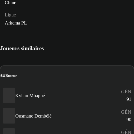
Chine
Ligue
Arkema PL
Joueurs similaires
BU
Buteur
GÉN
Kylian Mbappé
91
GÉN
Ousmane Dembélé
90
GÉN