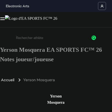
Yerson Mosquera EA SPORTS FC™ 26
Saisissez au moins 3 caractères ou chiffres.
Notes joueur/joueuse
Accueil
Yerson Mosquera
Yerson
Mosquera