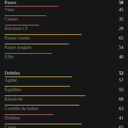
Passes
50
Vista
45
Centres
35
Précision CF
29
Passes courtes
65
Passes longues
54
Effet
40
Dribbles
52
Agilité
57
Équilibre
55
Réactivité
68
Contrôle du ballon
63
Dribbles
41
Calme
65