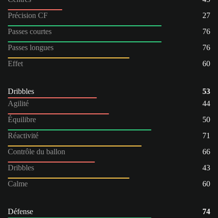
Précision CF
27
Passes courtes
76
Passes longues
76
Effet
60
Dribbles
53
Agilité
44
Équilibre
50
Réactivité
71
Contrôle du ballon
66
Dribbles
43
Calme
60
Défense
74