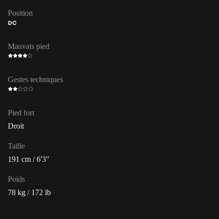
Position
DC
Mauvais pied
Gestes techniques
Pied fort
Droit
Taille
191 cm / 6'3"
Poids
78 kg / 172 lb