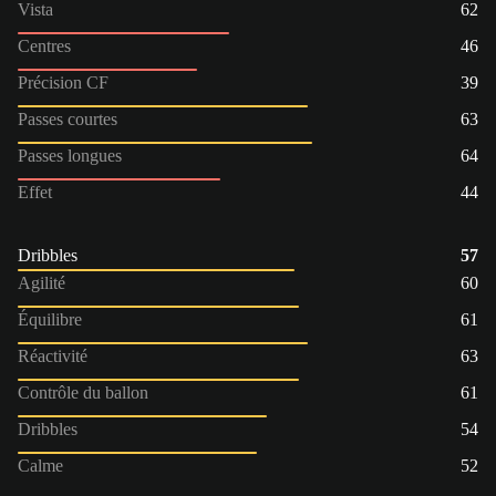
Vista
62
Centres
46
Précision CF
39
Passes courtes
63
Passes longues
64
Effet
44
Dribbles
57
Agilité
60
Équilibre
61
Réactivité
63
Contrôle du ballon
61
Dribbles
54
Calme
52