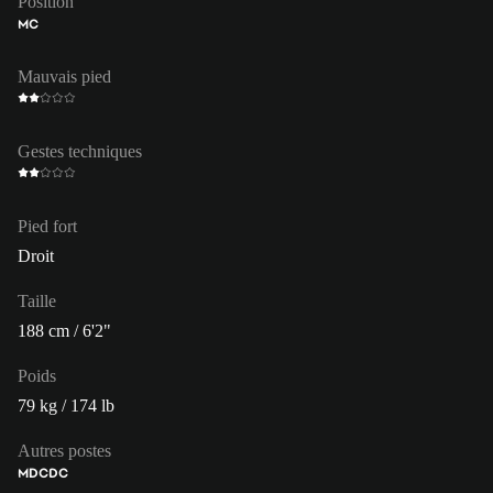
Position
MC
Mauvais pied
Gestes techniques
Pied fort
Droit
Taille
188 cm / 6'2"
Poids
79 kg / 174 lb
Autres postes
MDC
DC