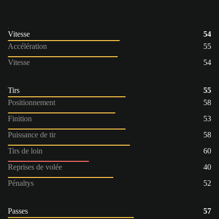
Vitesse
54
Accélération
55
Vitesse
54
Tirs
55
Positionnement
58
Finition
53
Puissance de tir
58
Tirs de loin
60
Reprises de volée
40
Pénaltys
52
Passes
57