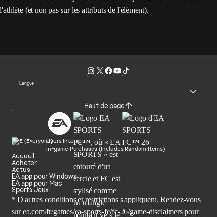
l'athlète (et non pas sur les attributs de l'élément).
Langue
Haut de page
Users Interact
In-game Purchases (Includes Random Items)
Accueil
Acheter
Actus
EA app pour Windows
EA app pour Mac
Sports Jeux
* D'autres conditions et restrictions s'appliquent. Rendez-
vous
sur ea.com/fr/games/ea-sports-fc/fc-26/game-disclaimers
pour