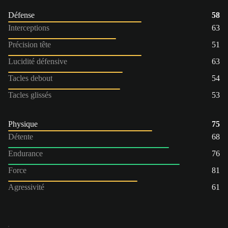
Défense
58
Interceptions
63
Précision tête
51
Lucidité défensive
63
Tacles debout
54
Tacles glissés
53
Physique
75
Détente
68
Endurance
76
Force
81
Agressivité
61