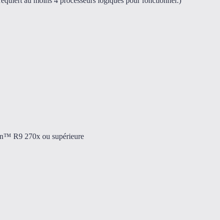
quiert au moins 4 processeurs logiques pour fonctionner.)
n™ R9 270x ou supérieure