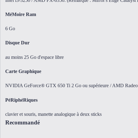
Intel i3-3250 / AMD FX-6350. (Remarque : Mirror's Edge Catalyst re
MéMoire Ram
6 Go
Disque Dur
au moins 25 Go d'espace libre
Carte Graphique
NVIDIA GeForce® GTX 650 Ti 2 Go ou supérieure / AMD Radeo
PéRiphéRiques
clavier et souris, manette analogique à deux sticks
Recommandé