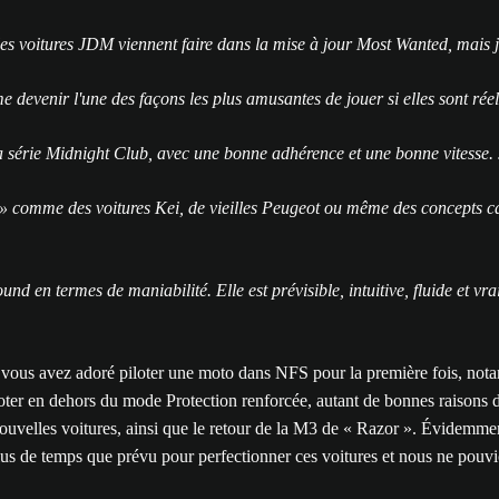
les voitures JDM viennent faire dans la mise à jour Most Wanted, mais j
e devenir l'une des façons les plus amusantes de jouer si elles sont rée
 la série Midnight Club, avec une bonne adhérence et une bonne vitesse.
s » comme des voitures Kei, de vieilles Peugeot ou même des concepts car
nd en termes de maniabilité. Elle est prévisible, intuitive, fluide et vr
ous avez adoré piloter une moto dans NFS pour la première fois, not
loter en dehors du mode Protection renforcée, autant de bonnes raisons d
nouvelles voitures, ainsi que le retour de la M3 de « Razor ». Évidemm
us de temps que prévu pour perfectionner ces voitures et nous ne pouvio