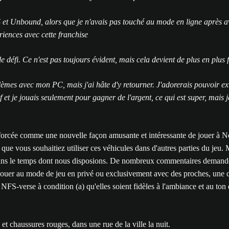
 et Unbound, alors que je n'avais pas touché au mode en ligne après av
iences avec cette franchise
e défi. Ce n'est pas toujours évident, mais cela devient de plus en plus 
es avec mon PC, mais j'ai hâte d'y retourner. J'adorerais pouvoir extrai
if et je jouais seulement pour gagner de l'argent, ce qui est super, mais j
rcée comme une nouvelle façon amusante et intéressante de jouer à Need
 que vous souhaitiez utiliser ces véhicules dans d'autres parties du j
ans le temps dont nous disposions. De nombreux commentaires demanden
 de jouer au mode de jeu en privé ou exclusivement avec des proches, une 
NFS-verse à condition (a) qu'elles soient fidèles à l'ambiance et au ton 