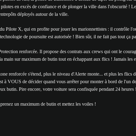
tes en excès de confiance et de plonger la ville dans l'obscurité ! Les f
entrepôts déployés autour de la ville.
 Pilote X, qui en profite pour jouer les marionnettistes : il contrôle l'o
chnologie de poursuite est autorisée ! Bien sûr, il ne fait pas tout ça par
a Protection renforcée. Il propose des contrats aux crews qui ont le cour
e la main sur maximum de butin tout en échappant aux flics ! Jamais les e
 zone renforcée s'étend, plus le niveau d'Alerte monte... et plus les flic
'est à VOUS de décider quand vous arrêter pour monter à bord de l'un de
x butin. Pire encore, votre voiture sera confisquée pendant 24 heures ! J
, prenez un maximum de butin et mettez les voiles !