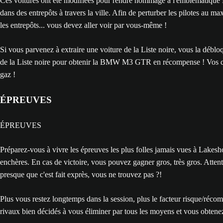
Ces voitures ont été modifiées pour rendre hommage à l'emblématique List
dans des entrepôts à travers la ville. Afin de perturber les pilotes au
les entrepôts... vous devez aller voir par vous-même !
Si vous parvenez à extraire une voiture de la Liste noire, vous la débl
de la Liste noire pour obtenir la BMW M3 GTR en récompense ! Vos contra
gaz !
ÉPREUVES
ÉPREUVES
Préparez-vous à vivre les épreuves les plus folles jamais vues à Lakesho
enchères. En cas de victoire, vous pouvez gagner gros, très gros. Attenti
presque que c'est fait exprès, vous ne trouvez pas ?!
Plus vous restez longtemps dans la session, plus le facteur risque/réco
rivaux bien décidés à vous éliminer par tous les moyens et vous obtene