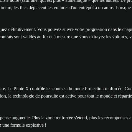
e noire (sauf une, qui est plus « authentique » que les autres). Le prob
 maximum, les flics déplacent les voitures d'un entrepôt à un autre. Lor
oquez définitivement. Vous pouvez suivre votre progression dans le chap
ts sont validés au fur et à mesure que vous extrayez les voitures, vous
re. Le Pilote X contrôle les courses du mode Protection renforcée. Comme
on, la technologie de poursuite est active pour tout le monde et répartie 
mpense augmente. Plus la zone renforcée s'étend, plus les récompenses a
z une formule explosive !