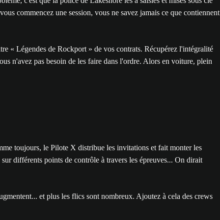
lème, c'est que la police de Lakeshore les a saisies et mises sous clé
sque vous commencez une session, vous ne savez jamais ce que contiennent
itre « Légendes de Rockport » de vos contrats. Récupérez l'intégralité
 n'avez pas besoin de les faire dans l'ordre. Alors en voiture, plein
 toujours, le Pilote X distribue les invitations et fait monter les
sur différents points de contrôle à travers les épreuves... On dirait
ugmentent... et plus les flics sont nombreux. Ajoutez à cela des crews