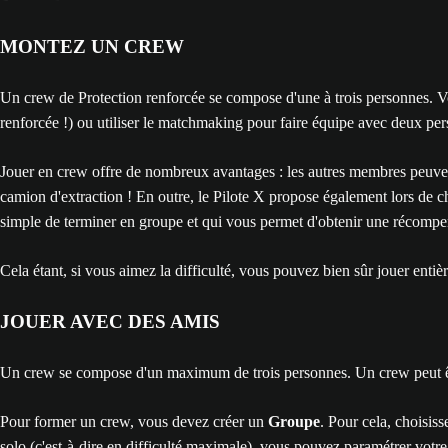
MONTEZ UN CREW
Un crew de Protection renforcée se compose d'une à trois personnes. Vo
renforcée !) ou utiliser le matchmaking pour faire équipe avec deux per
Jouer en crew offre de nombreux avantages : les autres membres peuvent vo
camion d'extraction ! En outre, le Pilote X propose également lors de ch
simple de terminer en groupe et qui vous permet d'obtenir une récompe
Cela étant, si vous aimez la difficulté, vous pouvez bien sûr jouer entiè
JOUER AVEC DES AMIS
Un crew se compose d'un maximum de trois personnes. Un crew peut 
Pour former un crew, vous devez créer un
Groupe
. Pour cela, choisis
solo (c'est-à-dire en difficulté maximale), vous pouvez paramétrer votr