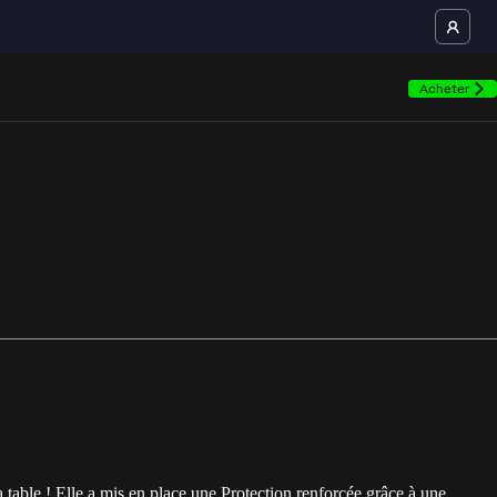
Acheter
 table ! Elle a mis en place une Protection renforcée grâce à une