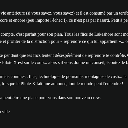
a vie antérieure (si vous savez, vous savez) et il est consumé par un ter
e et encore (peu importe l'échec !), ce n'est pas par hasard. Petit à petit,
e compte, c'est parfait pour son plan. Tous les flics de Lakeshore sont mo
t profiter de la distraction pour « reprendre ce qui lui appartient »... 
lisse pendant que les flics tentent désespérément de reprendre le contrôle
 Pilote X est sur le coup... alors s'il vous donne un conseil, écoutez-le b
amais connues : flics, technologie de poursuite, montagnes de cash... la t
, lorsque le Pilote X fait une annonce, tout le monde peut l'entendre !
aura peut-être une place pour vous dans son nouveau crew.