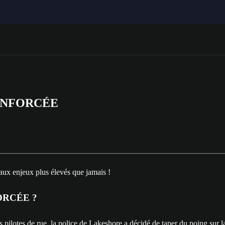
ENFORCÉE
ux enjeux plus élevés que jamais !
ORCÉE ?
pilotes de rue, la police de Lakeshore a décidé de taper du poing sur la