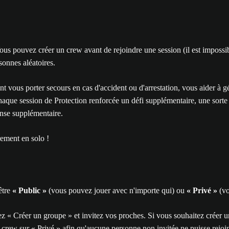
us pouvez créer un crew avant de rejoindre une session (il est impossib
sonnes aléatoires.
us porter secours en cas d'accident ou d'arrestation, vous aider à gérer 
aque session de Protection renforcée un défi supplémentaire, une sorte d
nse supplémentaire.
rement en solo !
être
« Public »
(vous pouvez jouer avec n'importe qui) ou
« Privé »
(vo
sez « Créer un groupe » et invitez vos proches. Si vous souhaitez créer 
e crew sur « Privé » afin qu'aucune personne non invitée ne puisse rejoi