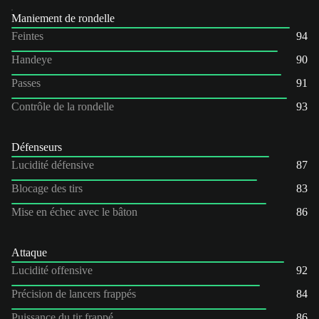
Maniement de rondelle
Feintes
94
Handeye
90
Passes
91
Contrôle de la rondelle
93
Défenseurs
Lucidité défensive
87
Blocage des tirs
83
Mise en échec avec le bâton
86
Attaque
Lucidité offensive
92
Précision de lancers frappés
84
Puissance du tir frappé
86