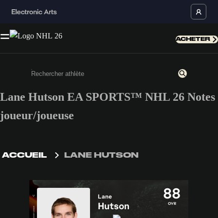
ACHETER
Lane Hutson EA SPORTS™ NHL 26 Notes
Saisissez au moins 3 caractères ou chiffres.
joueur/joueuse
ACCUEIL
LANE HUTSON
88
Lane
Hutson
OVR