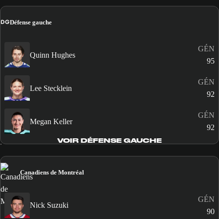
DG
Défense gauche
GÉN
Quinn Hughes
95
GÉN
Lee Stecklein
92
GÉN
Megan Keller
92
VOIR DÉFENSE GAUCHE
Canadiens de Montréal
GÉN
Nick Suzuki
90