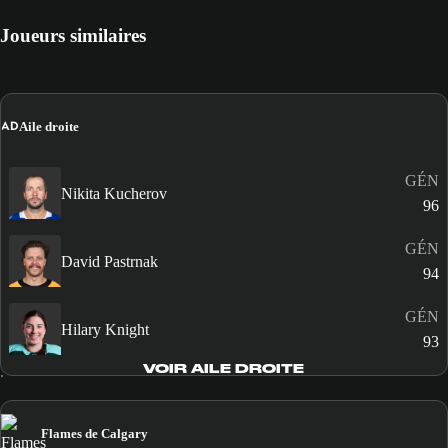
Joueurs similaires
AD
Aile droite
GÉN
Nikita Kucherov
96
GÉN
David Pastrnak
94
GÉN
Hilary Knight
93
VOIR AILE DROITE
Flames de Calgary