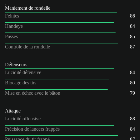
Maniement de rondelle
Feintes
86
Handeye
84
Passes
85
Contrôle de la rondelle
87
Défenseurs
Lucidité défensive
84
Blocage des tirs
80
Mise en échec avec le bâton
79
Attaque
Lucidité offensive
88
Précision de lancers frappés
84
Puissance du tir frappé
87