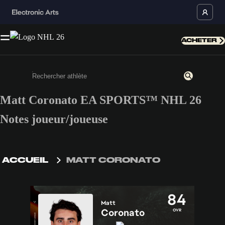
ACHETER
Matt Coronato EA SPORTS™ NHL 26
Saisissez au moins 3 caractères ou chiffres.
Notes joueur/joueuse
ACCUEIL
MATT CORONATO
84
Matt
Coronato
OVR