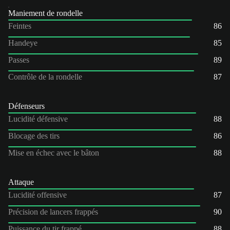
Maniement de rondelle
Feintes
86
Handeye
85
Passes
89
Contrôle de la rondelle
87
Défenseurs
Lucidité défensive
88
Blocage des tirs
86
Mise en échec avec le bâton
88
Attaque
Lucidité offensive
87
Précision de lancers frappés
90
Puissance du tir frappé
88