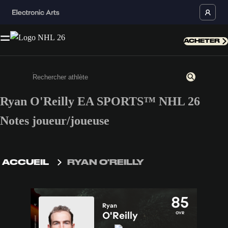
ACHETER
Ryan O'Reilly EA SPORTS™ NHL 26
Saisissez au moins 3 caractères ou chiffres.
Notes joueur/joueuse
ACCUEIL
RYAN O'REILLY
85
Ryan
O'Reilly
OVR