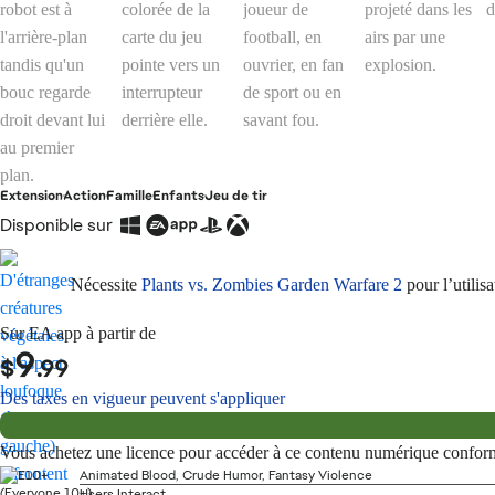
Extension
Action
Famille
Enfants
Jeu de tir
Disponible sur
Nécessite
Plants vs. Zombies Garden Warfare 2
pour l’utilisa
Sur EA app à partir de
9
$
.99
Des taxes en vigueur peuvent s'appliquer
Vous achetez une licence pour accéder à ce contenu numérique confo
Animated Blood, Crude Humor, Fantasy Violence
Users Interact