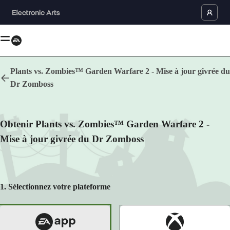
Plants vs. Zombies™ Garden Warfare 2 - Mise à jour givrée du
Dr Zomboss
Langue
Haut de page
Obtenir Plants vs. Zombies™ Garden Warfare 2 -
Mise à jour givrée du Dr Zomboss
Animated Blood, Crude Humor, Fantasy Violence
Users Interact
EA app pour Windows
EA app pour Mac
Jeu de tir Jeux
1. Sélectionnez votre plateforme
Aide