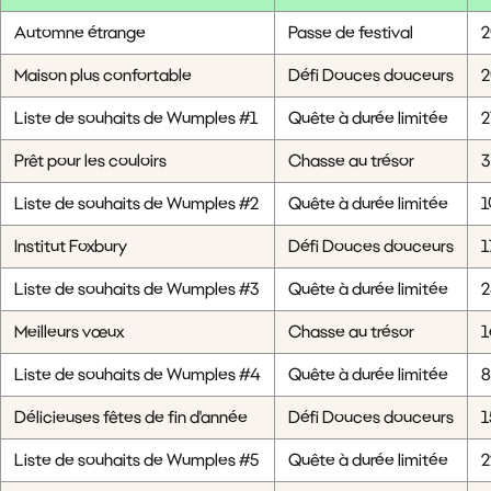
Automne étrange
Passe de festival
2
Maison plus confortable
Défi Douces douceurs
2
Liste de souhaits de Wumples #1
Quête à durée limitée
2
Prêt pour les couloirs
Chasse au trésor
3
Liste de souhaits de Wumples #2
Quête à durée limitée
1
Institut Foxbury
Défi Douces douceurs
1
Liste de souhaits de Wumples #3
Quête à durée limitée
2
Meilleurs vœux
Chasse au trésor
1
Liste de souhaits de Wumples #4
Quête à durée limitée
8
Délicieuses fêtes de fin d'année
Défi Douces douceurs
1
Liste de souhaits de Wumples #5
Quête à durée limitée
2