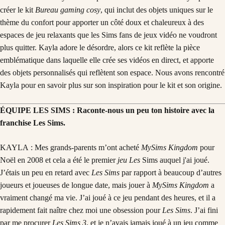
créer le kit
Bureau gaming cosy
, qui inclut des objets uniques sur le
thème du confort pour apporter un côté doux et chaleureux à des
espaces de jeu relaxants que les Sims fans de jeux vidéo ne voudront
plus quitter. Kayla adore le désordre, alors ce kit reflète la pièce
emblématique dans laquelle elle crée ses vidéos en direct, et apporte
des objets personnalisés qui reflètent son espace. Nous avons rencontré
Kayla pour en savoir plus sur son inspiration pour le kit et son origine.
ÉQUIPE LES SIMS : Raconte-nous un peu ton histoire avec la
franchise Les Sims.
KAYLA : Mes grands-parents m’ont acheté
MySims Kingdom
pour
Noël en 2008 et cela a été le premier
jeu Les
Sims auquel j'ai joué.
J’étais un peu en retard avec
Les Sims
par rapport à beaucoup d’autres
joueurs et joueuses de longue date, mais jouer à
MySims Kingdom
a
vraiment changé ma vie. J’ai joué à ce jeu pendant des heures, et il a
rapidement fait naître chez moi une obsession pour
Les Sims
. J’ai fini
par me procurer
Les Sims 3
, et je n’avais jamais joué à un jeu comme