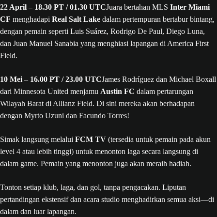
22 April – 18.30 PT / 01.30 UTC
Juara bertahan MLS
Inter Miami
CF
menghadapi
Real Salt Lake
dalam pertempuran bertabur bintang,
dengan pemain seperti Luis Suárez, Rodrigo De Paul, Diego Luna,
dan Juan Manuel Sanabia yang menghiasi lapangan di America First
Field.
10 Mei – 16.00 PT / 23.00 UTC
James Rodríguez dan Michael Boxall
dari Minnesota United menjamu
Austin FC
dalam pertarungan
Wilayah Barat di Allianz Field. Di sini mereka akan berhadapan
dengan Myrto Uzuni dan Facundo Torres!
Simak langsung melalui
FCM TV
(tersedia untuk pemain pada akun
level 4 atau lebih tinggi) untuk menonton laga secara langsung di
dalam game. Pemain yang menonton juga akan meraih hadiah.
Tonton setiap klub, laga, dan gol, tanpa pengacakan. Liputan
pertandingan ekstensif dan acara studio menghadirkan semua aksi—di
dalam dan luar lapangan.