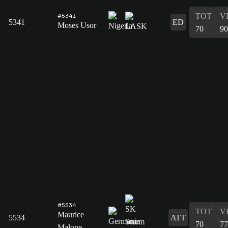
TOT
V
#5341
5341
ED
Moses Usor
70
90
#5534
TOT
V
Maurice
5534
ATT
70
77
Malone