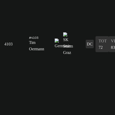
#4103
TOT
V
Tim
4103
DC
72
83
Oermann