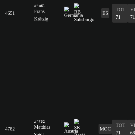
#4651
TOT
V
Frans
4651
ES
71
71
Krätzig
#4782
TOT
V
Matthias
4782
MOC
71
68
Seidl