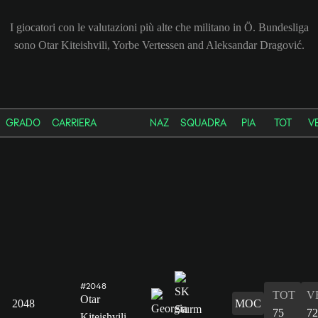
I giocatori con le valutazioni più alte che militano in Ö. Bundesliga
sono Otar Kiteishvili, Yorbe Vertessen and Aleksandar Dragović.
GRADO
CARRIERA
NAZ
SQUADRA
PIA
TOT
V
#2048
TOT
V
Otar
2048
MOC
75
72
Kiteishvili