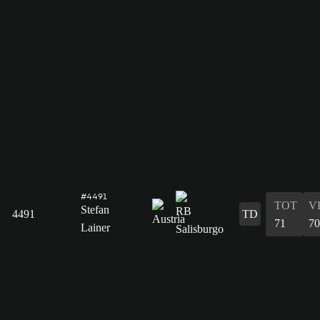
#4491
TOT
V
Stefan
4491
TD
71
70
Lainer