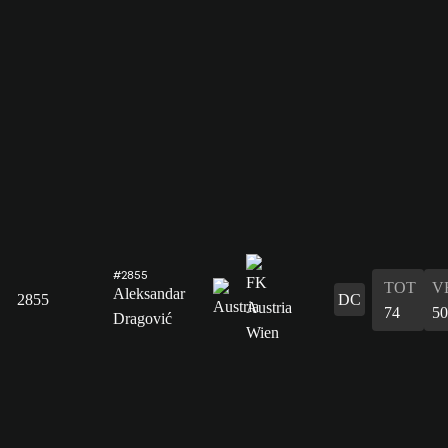
#2855
TOT
V
Aleksandar
2855
DC
74
50
Dragović