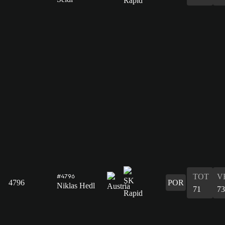
TOT
V
#4796
4796
POR
Niklas Hedl
71
73