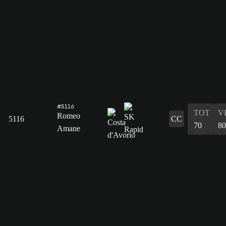
#5116
TOT
V
Romeo
5116
CC
70
80
Amane