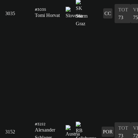
TOT
V
#3035
3035
CC
Tomi Horvat
73
75
#3152
TOT
V
Alexander
3152
POR
73
72
Schlager