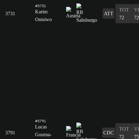
#3731
TOT
V
Karim
3731
ATT
72
72
Onisiwo
#3791
Lucas
TOT
V
3791
CDC
Gourna-
72
75