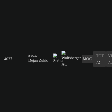
TOT
V
#4037
4037
MOC
Dejan Zukić
72
71