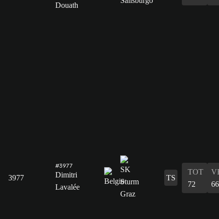
Douath
#3977
TOT
V
Dimitri
3977
TS
72
66
Lavalée