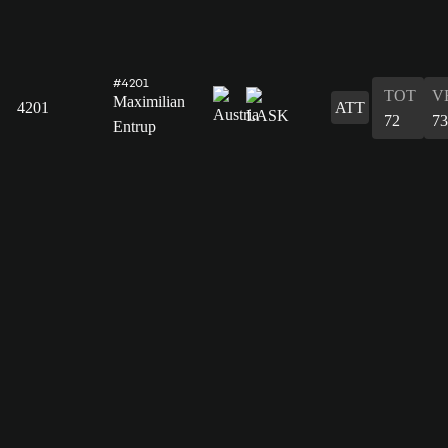
#4201
TOT
V
Maximilian
4201
ATT
72
73
Entrup