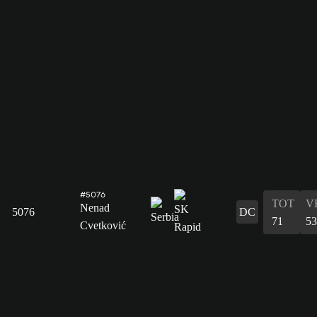
#5076
TOT
V
Nenad
5076
DC
71
53
Cvetković