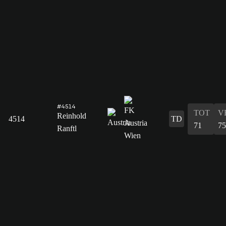
#4514
TOT
V
Reinhold
4514
TD
71
75
Ranftl