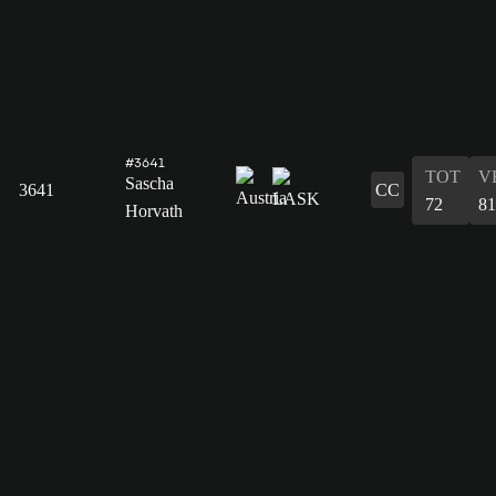
#3641
TOT
V
Sascha
3641
CC
72
81
Horvath