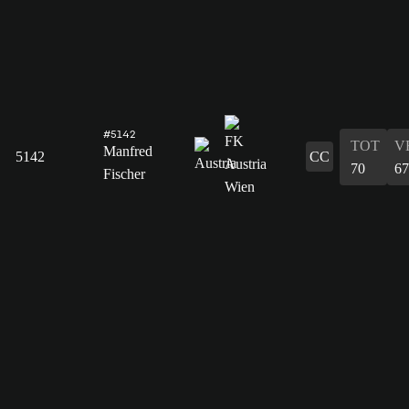
#5142
TOT
V
Manfred
5142
CC
70
67
Fischer