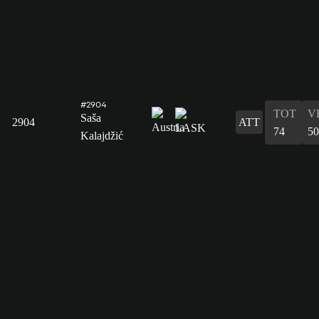
#2904
TOT
V
Saša
2904
ATT
74
50
Kalajdžić