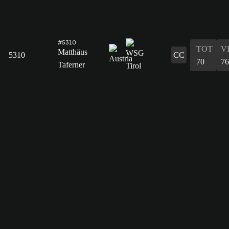
#5310
TOT
V
Matthäus
5310
CC
70
76
Taferner