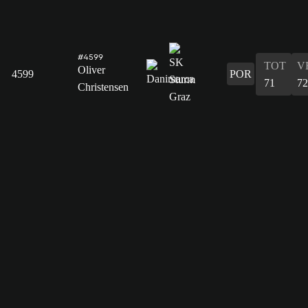
#4599
TOT
V
Oliver
4599
POR
71
72
Christensen