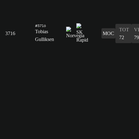
#3716
TOT
V
Tobias
3716
MOC
72
79
Gulliksen