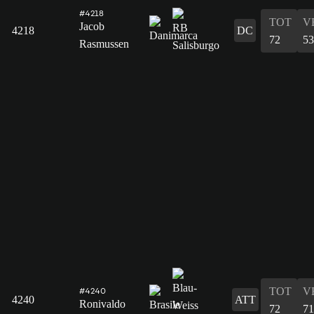
#4218
TOT
V
Jacob
4218
DC
72
53
Rasmussen
TOT
V
#4240
4240
ATT
Ronivaldo
72
71