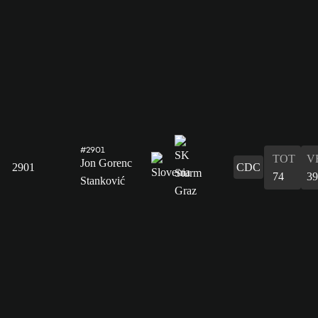
#2901
TOT
V
Jon Gorenc
2901
CDC
74
39
Stanković