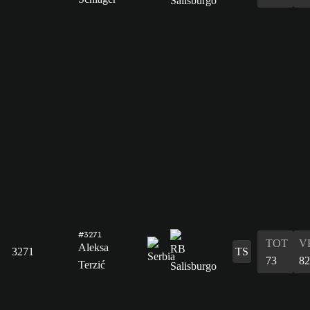
#3271
TOT
V
Aleksa
3271
TS
73
82
Terzić