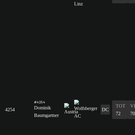
#4254
TOT
V
Dominik
4254
DC
72
70
Baumgartner