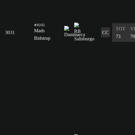
#3031
TOT
V
Mads
3031
CC
73
70
Bidstrup