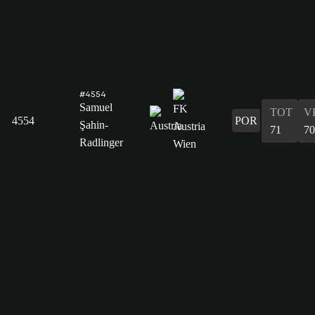
#4554
Samuel
TOT
V
4554
POR
Şahin-
71
70
Radlinger