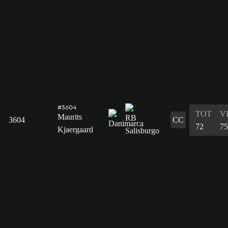
#3604
TOT
V
Maurits
3604
CC
72
75
Kjaergaard