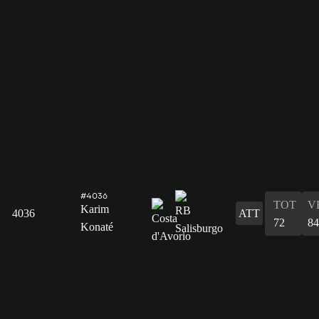
#4036
TOT
V
Karim
4036
ATT
72
84
Konaté