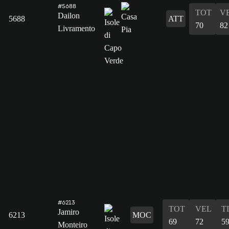
#5688
TOT
V
Dailon
5688
ATT
70
82
Livramento
#6213
TOT
VEL
T
Jamiro
6213
MOC
69
72
5
Monteiro