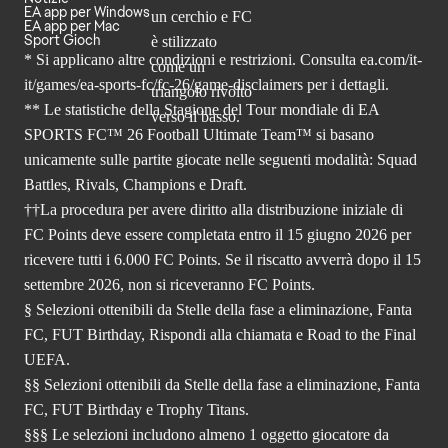
EA app per Windows
EA app per Mac
Sport Gioch
* Si applicano altre condizioni e restrizioni. Consulta
ea.com/it-
it/games/ea-sports-fc/fc-26
/game-disclaimers per i dettagli.
** Le statistiche della Stagione del Tour mondiale di EA
SPORTS FC™ 26 Football Ultimate Team™ si basano
unicamente sulle partite giocate nelle seguenti modalità: Squad
Battles, Rivals, Champions e Draft.
††La procedura per avere diritto alla distribuzione iniziale di
FC Points deve essere completata entro il 15 giugno 2026 per
ricevere tutti i 6.000 FC Points. Se il riscatto avverrà dopo il 15
settembre 2026, non si riceveranno FC Points.
§ Selezioni ottenibili da Stelle della fase a eliminazione, Fanta
FC, FUT Birthday, Rispondi alla chiamata e Road to the Final
UEFA.
§§ Selezioni ottenibili da Stelle della fase a eliminazione, Fanta
FC, FUT Birthday e Trophy Titans.
§§§ Le selezioni includono almeno 1 oggetto giocatore da