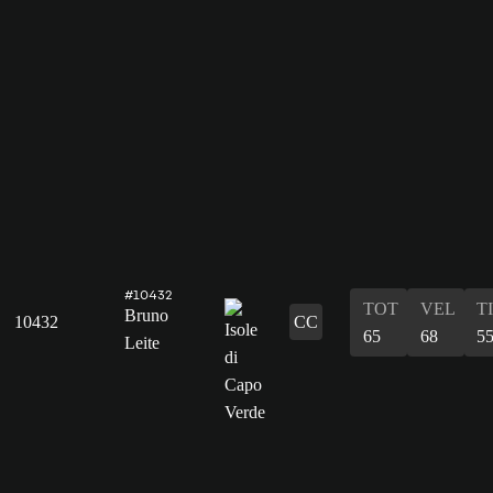
#10432
TOT
VEL
T
Bruno
10432
CC
65
68
5
Leite