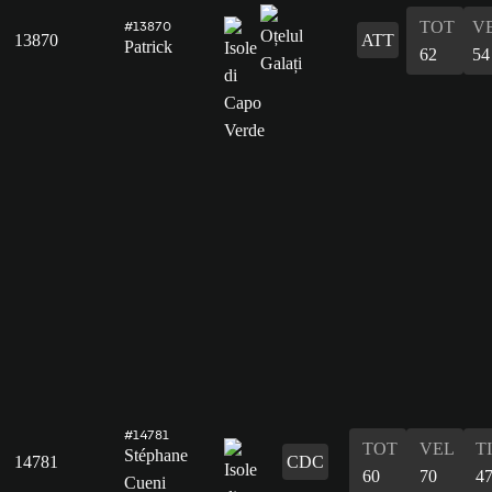
TOT
V
#13870
13870
ATT
Patrick
62
54
#14781
TOT
VEL
T
Stéphane
14781
CDC
60
70
4
Cueni