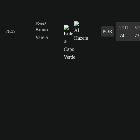
#2645
TOT
V
Bruno
2645
POR
74
73
Varela