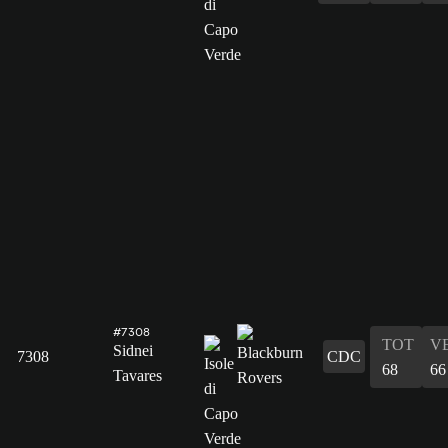
#7308
TOT
V
Sidnei
7308
CDC
68
66
Tavares