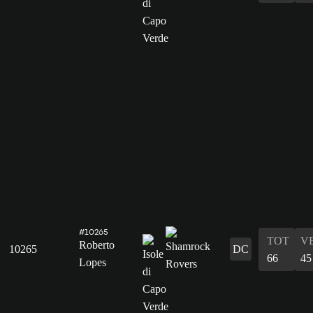
#10265
TOT
V
Roberto
10265
DC
66
45
Lopes