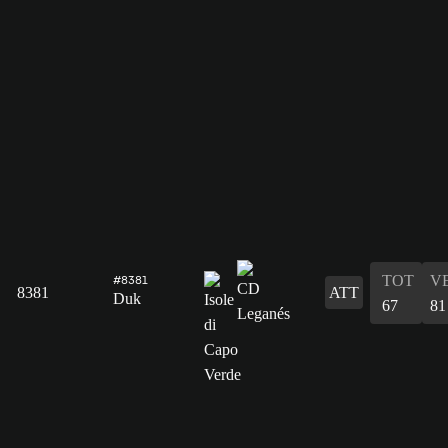
TOT
V
#8381
8381
ATT
Duk
67
81