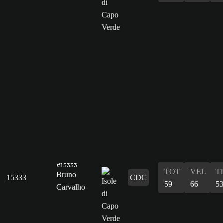
#15333
TOT
VEL
T
Bruno
15333
CDC
59
66
5
Carvalho