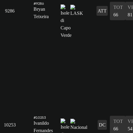
#9286
TOT
V
Bryan
9286
ATT
66
81
Teixeira
#10253
TOT
V
Ivanildo
10253
DC
66
54
Fernandes