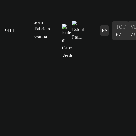
#9101
TOT
V
Fabrício
9101
ES
67
73
Garcia