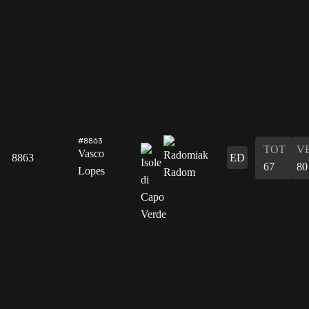
#8863
TOT
V
Vasco
8863
ED
67
80
Lopes