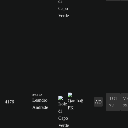
#4176
TOT
V
Leandro
4176
AD
72
75
Andrade