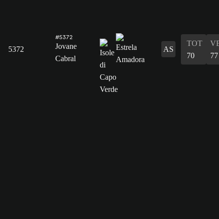
#5372
TOT
V
Jovane
5372
AS
70
77
Cabral