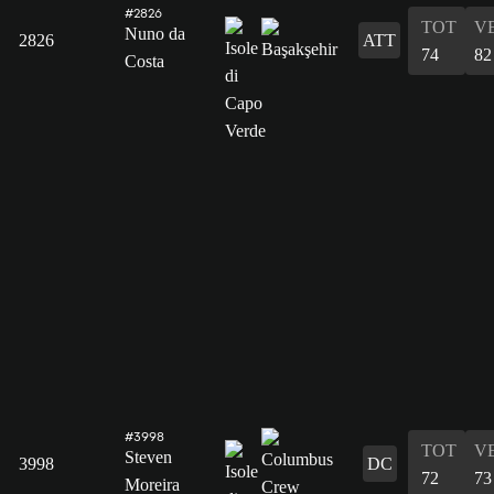
#2826
TOT
V
Nuno da
2826
ATT
74
82
Costa
#3998
TOT
V
Steven
3998
DC
72
73
Moreira