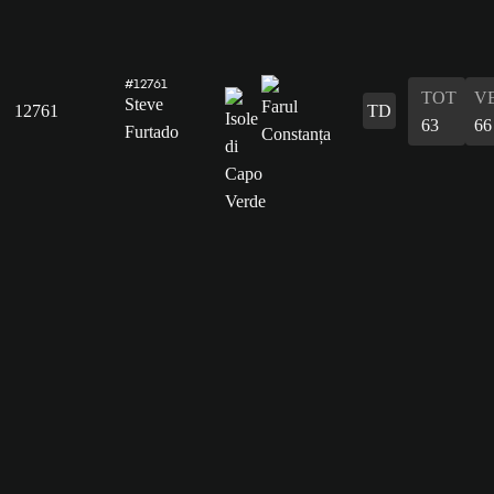
#12761
TOT
V
Steve
12761
TD
63
66
Furtado