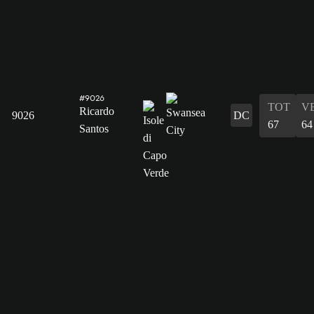
#9026
TOT
V
Ricardo
9026
DC
67
64
Santos