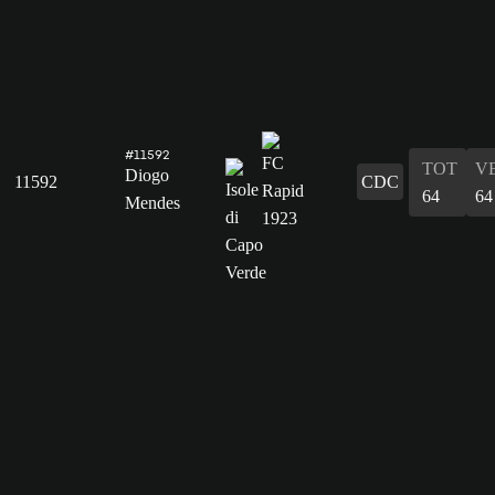
#11592
TOT
V
Diogo
11592
CDC
64
64
Mendes