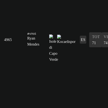
#4965
TOT
V
Ryan
4965
ES
71
74
Mendes