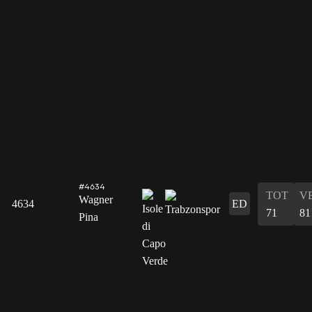
#4634
TOT
V
Wagner
4634
ED
71
81
Pina