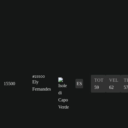
#15500
TOT
VEL
T
Ely
15500
ES
59
62
5
Fernandes