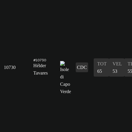
#10730
TOT
VEL
T
Hélder
10730
CDC
65
53
5
Tavares