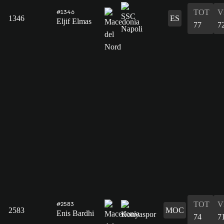
TOT
V
#1346
1346
ES
Eljif Elmas
77
7
TOT
V
#2583
2583
MOC
Enis Bardhi
74
7