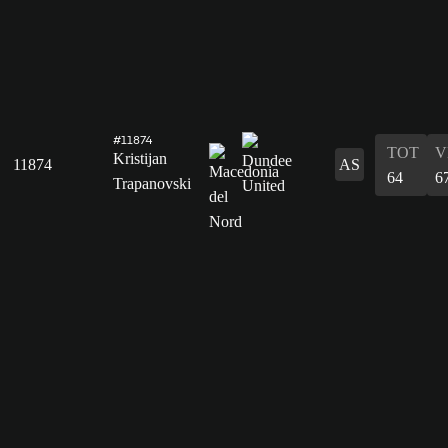
#11874
TOT
V
Kristijan
11874
AS
64
6
Trapanovski