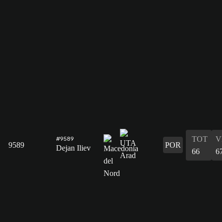
TOT
V
#9589
9589
POR
Dejan Iliev
66
6