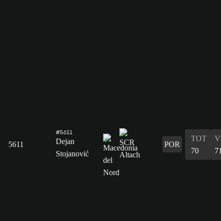
#5611
TOT
V
Dejan
5611
POR
70
7
Stojanović