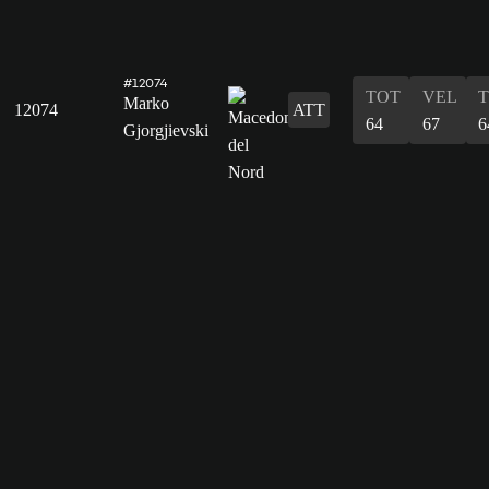
#12074
TOT
VEL
T
Marko
12074
ATT
64
67
6
Gjorgjievski