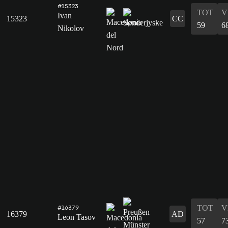
#15323
TOT
V
Ivan
15323
CC
59
6
Nikolov
TOT
V
#16379
16379
AD
Leon Tasov
57
7