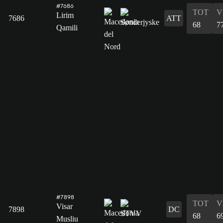
#7686
TOT
V
Lirim
7686
ATT
68
7
Qamili
#7898
TOT
V
Visar
7898
DC
68
6
Musliu