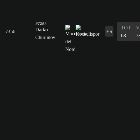
#7356
TOT
V
Darko
7356
ES
68
7
Churlinov