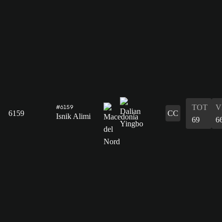
TOT
V
#6159
6159
CC
Isnik Alimi
69
6