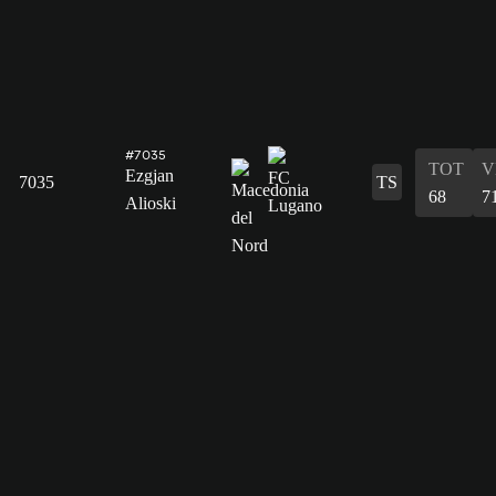
#7035
TOT
V
Ezgjan
7035
TS
68
7
Alioski