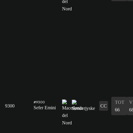
TOT
V
#9300
9300
CC
Sefer Emini
66
6