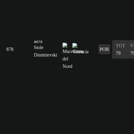
#878
TOT
V
Stole
878
POR
79
7
Dimitrievski