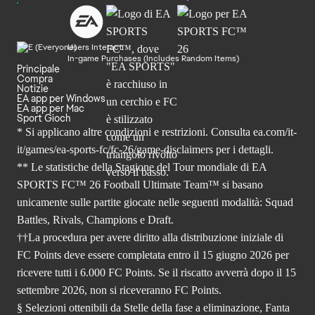
Users Interact
In-game Purchases (Includes Random Items)
Principale
Compra
Notizie
EA app per Windows
EA app per Mac
Sport Gioch
* Si applicano altre condizioni e restrizioni. Consulta
ea.com/it-
it/games/ea-sports-fc/fc-26
/game-disclaimers per i dettagli.
** Le statistiche della Stagione del Tour mondiale di EA
SPORTS FC™ 26 Football Ultimate Team™ si basano
unicamente sulle partite giocate nelle seguenti modalità: Squad
Battles, Rivals, Champions e Draft.
††La procedura per avere diritto alla distribuzione iniziale di
FC Points deve essere completata entro il 15 giugno 2026 per
ricevere tutti i 6.000 FC Points. Se il riscatto avverrà dopo il 15
settembre 2026, non si riceveranno FC Points.
§ Selezioni ottenibili da Stelle della fase a eliminazione, Fanta