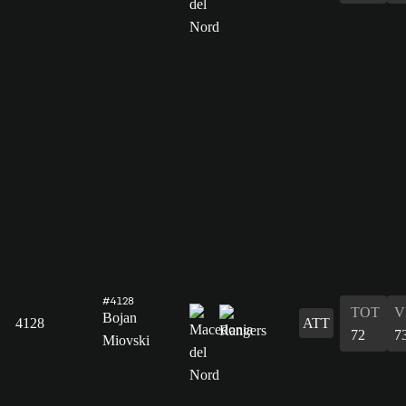
#4128
TOT
V
Bojan
4128
ATT
72
7
Miovski