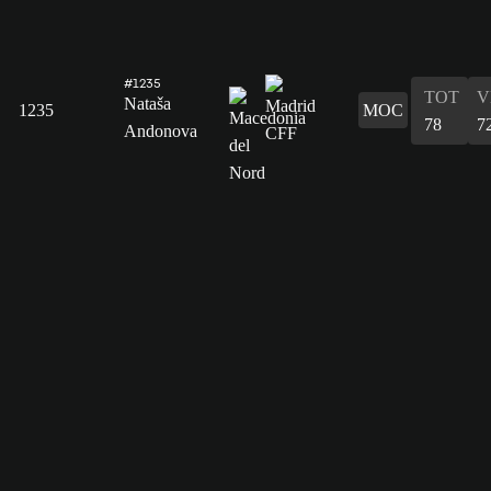
#1235
TOT
V
Nataša
1235
MOC
78
7
Andonova