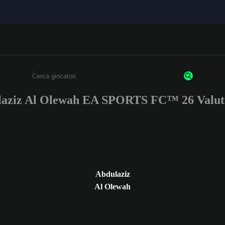
aziz Al Olewah EA SPORTS FC™ 26 Valut
Inserisci un minimo di 3 caratteri o numeri.
Abdulaziz
Al Olewah