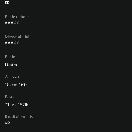
ED
Piede debole
Mosse abilità
Piede
Destro
Altezza
182cm / 6'0"
Peso
71kg / 157lb
Ruoli alternativi
AD