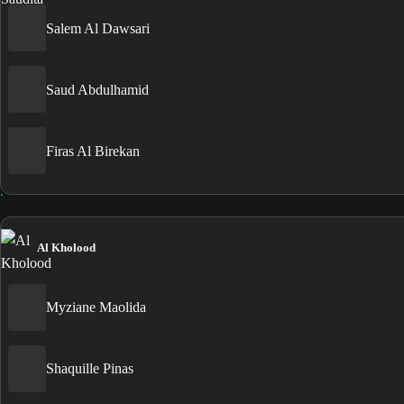
Salem Al Dawsari
Saud Abdulhamid
Firas Al Birekan
Al Kholood
Myziane Maolida
Shaquille Pinas