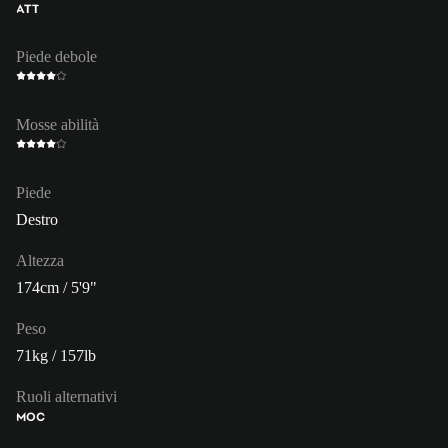
ATT
Piede debole
Mosse abilità
Piede
Destro
Altezza
174cm / 5'9"
Peso
71kg / 157lb
Ruoli alternativi
MOC