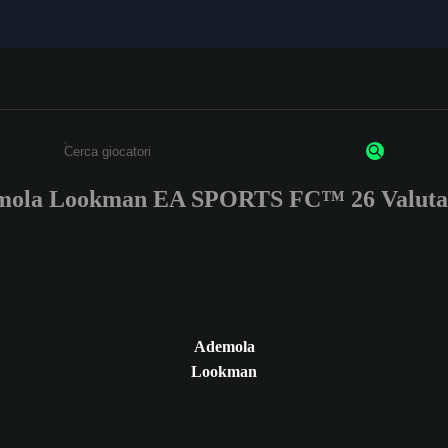
mola Lookman EA SPORTS FC™ 26 Valutaz
Inserisci un minimo di 3 caratteri o numeri.
Ademola
Lookman