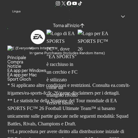
Lingua
Torna all'inizio
Users Interact
In-game Purchases (Includes Random Items)
Principale
Compra
Notizie
EA app per Windows
EA app per Mac
Sport Gioch
* Si applicano altre condizioni e restrizioni. Consulta
ea.com/it-
it/games/ea-sports-fc/fc-26
/game-disclaimers per i dettagli.
** Le statistiche della Stagione del Tour mondiale di EA
SPORTS FC™ 26 Football Ultimate Team™ si basano
unicamente sulle partite giocate nelle seguenti modalità: Squad
Battles, Rivals, Champions e Draft.
††La procedura per avere diritto alla distribuzione iniziale di