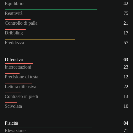
Equilibrio
42
Reattività
75
Controllo di palla
21
Dribbling
17
Freddezza
57
Difensivo
63
Intercettazioni
23
Precisione di testa
12
Lettura difensiva
22
Contrasto in piedi
13
Scivolata
10
Fisicità
84
Elevazione
71