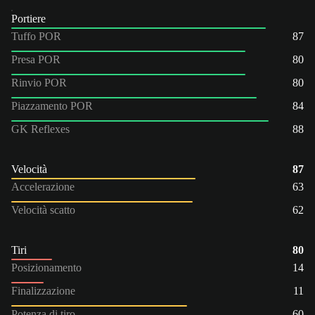
Portiere
Tuffo POR
87
Presa POR
80
Rinvio POR
80
Piazzamento POR
84
GK Reflexes
88
Velocità
87
Accelerazione
63
Velocità scatto
62
Tiri
80
Posizionamento
14
Finalizzazione
11
Potenza di tiro
60