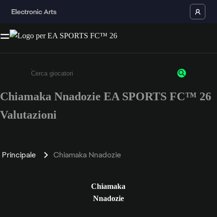
Chiamaka Nnadozie EA SPORTS FC™ 26
Inserisci un minimo di 3 caratteri o numeri.
Valutazioni
Principale
Chiamaka Nnadozie
Chiamaka
Nnadozie