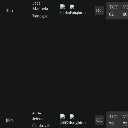
#355
TOT
V
Manuela
355
DC
82
80
Vanegas
#804
TOT
V
Jelena
804
CC
79
73
Čanković