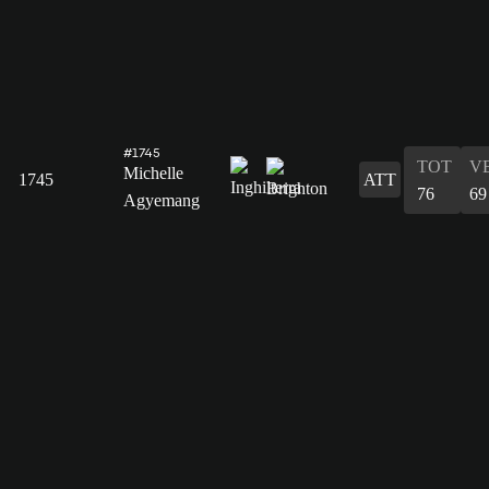
#1745
TOT
V
Michelle
1745
ATT
76
69
Agyemang