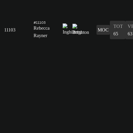
#11103
TOT
V
Rebecca
11103
MOC
65
63
Rayner