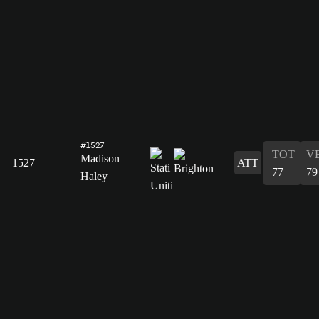
#1527
TOT
V
Madison
1527
ATT
77
79
Haley