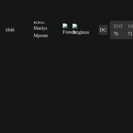
#1846
TOT
V
Maelys
1846
DC
76
71
Mpome