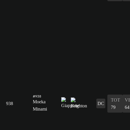
#938
TOT
V
Moeka
938
DC
79
64
Minami