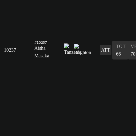
#10237
TOT
V
Aisha
10237
ATT
66
70
Masaka