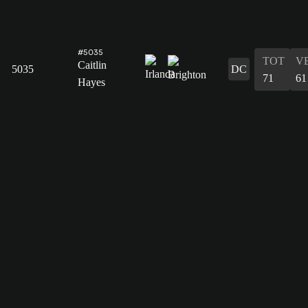
#5035
TOT
V
Caitlin
5035
DC
71
61
Hayes