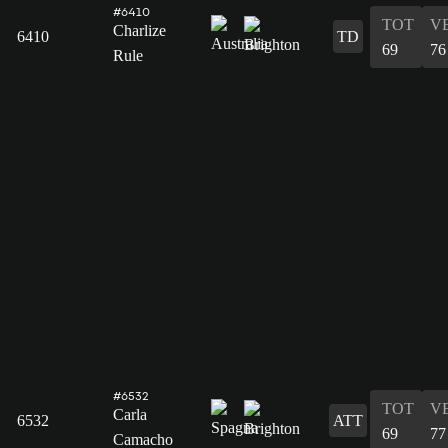
#6410
TOT
V
Charlize
6410
TD
69
76
Rule
#6532
TOT
V
Carla
6532
ATT
69
77
Camacho