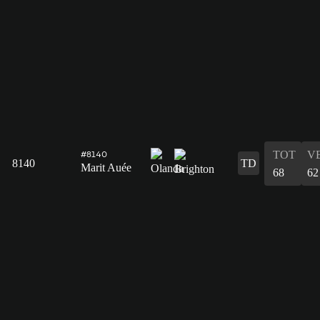
TOT
V
#8140
8140
TD
Marit Auée
68
62