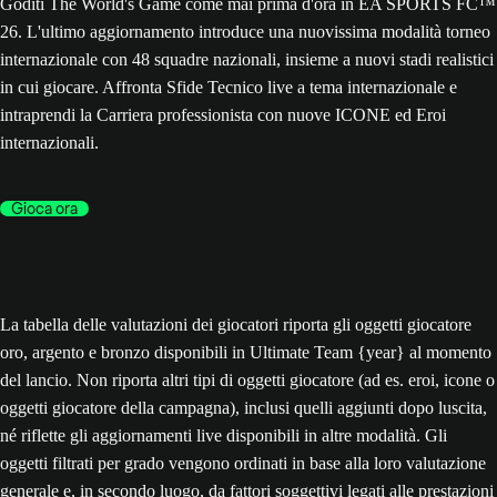
Goditi The World's Game come mai prima d'ora in EA SPORTS FC™
26. L'ultimo aggiornamento introduce una nuovissima modalità torneo
internazionale con 48 squadre nazionali, insieme a nuovi stadi realistici
in cui giocare. Affronta Sfide Tecnico live a tema internazionale e
intraprendi la Carriera professionista con nuove ICONE ed Eroi
internazionali.
Gioca ora
La tabella delle valutazioni dei giocatori riporta gli oggetti giocatore
oro, argento e bronzo disponibili in Ultimate Team {year} al momento
del lancio. Non riporta altri tipi di oggetti giocatore (ad es. eroi, icone o
oggetti giocatore della campagna), inclusi quelli aggiunti dopo luscita,
né riflette gli aggiornamenti live disponibili in altre modalità. Gli
oggetti filtrati per grado vengono ordinati in base alla loro valutazione
generale e, in secondo luogo, da fattori soggettivi legati alle prestazioni