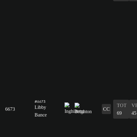
#6673
TOT
V
Libby
6673
CC
69
45
Bance