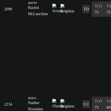
#2099
TOT
V
Rachel
2099
TD
75
75
McLauchlan
#2234
TOT
V
Nadine
2234
CC
75
69
Noordam