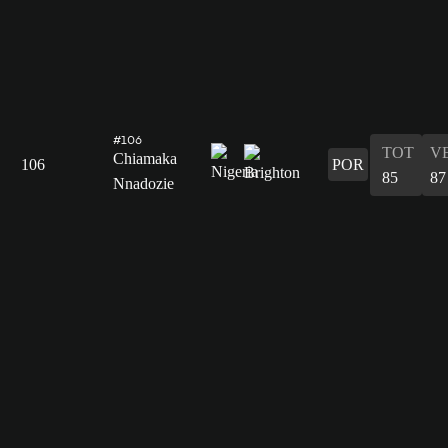
#106
TOT
V
Chiamaka
106
POR
85
87
Nnadozie