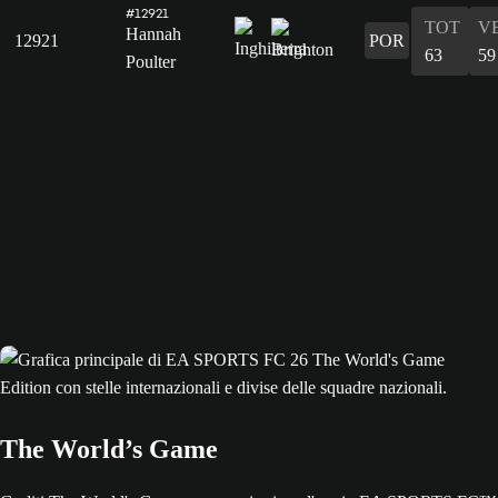
#12921
TOT
V
Hannah
12921
POR
63
59
Poulter
The World’s Game