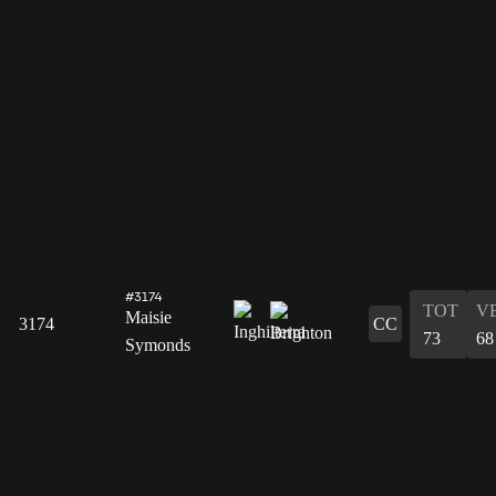
#3174
TOT
V
Maisie
3174
CC
73
68
Symonds