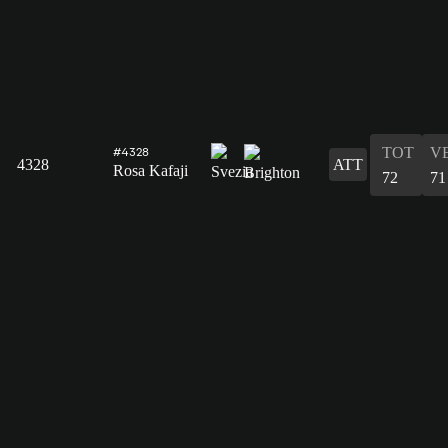
TOT
V
#4328
4328
ATT
Rosa Kafaji
72
71