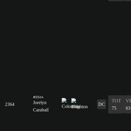
#2364
TOT
V
Jorelyn
2364
DC
75
63
Carabalí