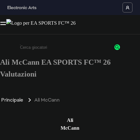
Ali McCann EA SPORTS FC™ 26
Inserisci un minimo di 3 caratteri o numeri.
Valutazioni
Principale
Ali McCann
Ali
McCann