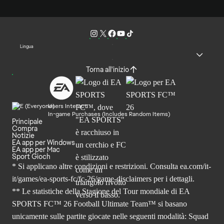
Lingua
Torna all'inizio
Users Interact
In-game Purchases (Includes Random Items)
Principale
Compra
Notizie
EA app per Windows
EA app per Mac
Sport Gioch
* Si applicano altre condizioni e restrizioni. Consulta
ea.com/it-
it/games/ea-sports-fc/fc-26
/game-disclaimers per i dettagli.
** Le statistiche della Stagione del Tour mondiale di EA
SPORTS FC™ 26 Football Ultimate Team™ si basano
unicamente sulle partite giocate nelle seguenti modalità: Squad