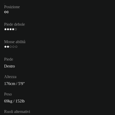
Posizione
CC
Piede debole
Mosse abilità
Piede
Destro
Altezza
176cm / 5'9"
Peso
69kg / 152lb
Ruoli alternativi