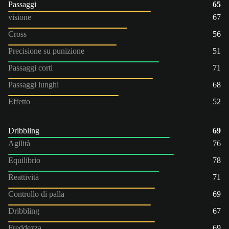
Passaggi
65
visione
67
Cross
56
Precisione su punizione
51
Passaggi corti
71
Passaggi lunghi
68
Effetto
52
Dribbling
69
Agilità
76
Equilibrio
78
Reattività
71
Controllo di palla
69
Dribbling
67
Freddezza
69