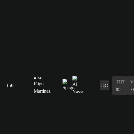
#150
TOT
V
Iñigo
150
DC
85
7
Martínez