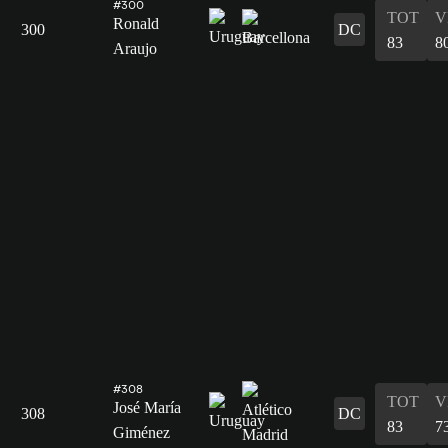
#300
TOT
V
Ronald
300
DC
83
8
Araujo
#308
TOT
V
José María
308
DC
83
7
Giménez