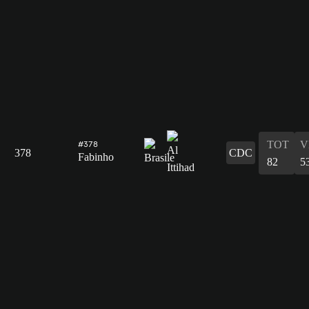
TOT
V
#378
378
CDC
Fabinho
82
5