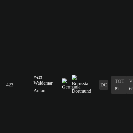
#423
TOT
V
Waldemar
423
DC
82
6
Anton