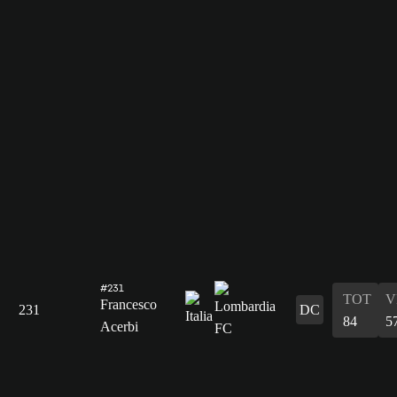
#231
TOT
V
Francesco
231
DC
84
5
Acerbi