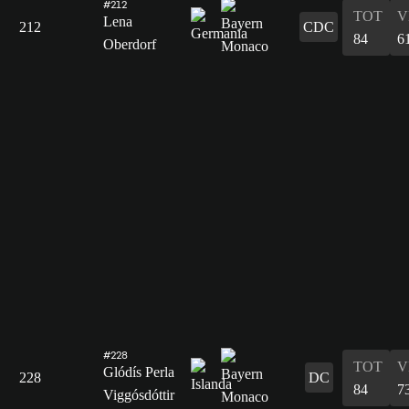
#212
TOT
V
Lena
212
CDC
84
6
Oberdorf
#228
TOT
V
Glódís Perla
228
DC
84
7
Viggósdóttir