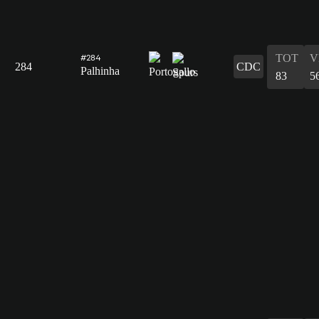
TOT
V
#284
284
CDC
Palhinha
83
5