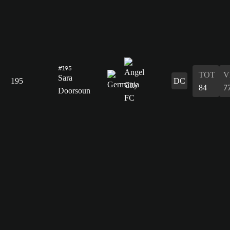
#195
TOT
V
Sara
195
DC
84
7
Doorsoun