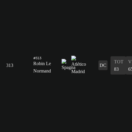
#313
TOT
V
Robin Le
313
DC
83
6
Normand