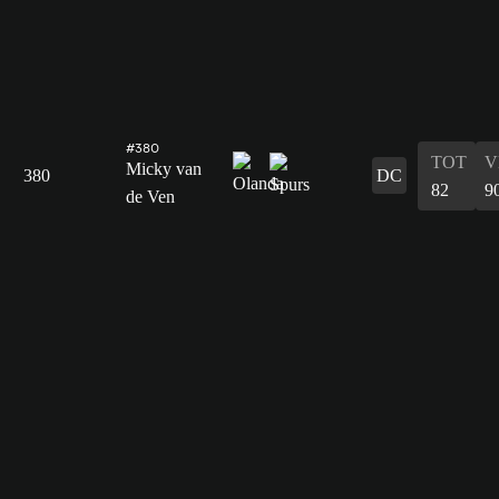
#380
TOT
V
Micky van
380
DC
82
9
de Ven