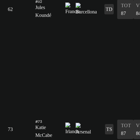
#62
TOT
V
Jules
62
TD
87
8
Koundé
#73
TOT
V
Katie
73
TS
87
8
McCabe