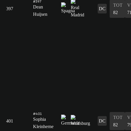
#397
TOT
V
Dean
397
DC
82
7
Huijsen
#401
TOT
V
Sophia
401
DC
82
7
Kleinherne