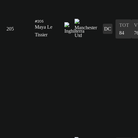
#205
TOT
V
Maya Le
205
DC
84
7
Tissier