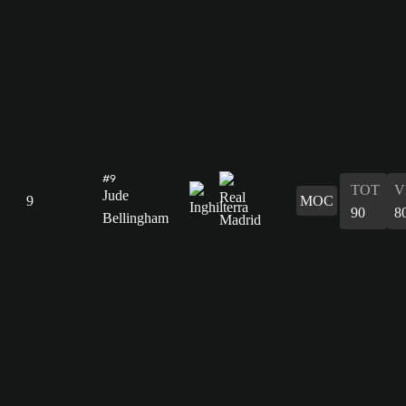
#9
TOT
V
Jude
9
MOC
90
8
Bellingham