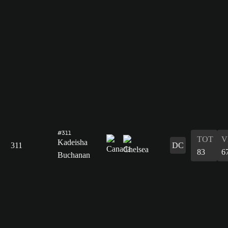
#311
TOT
V
Kadeisha
311
DC
83
6
Buchanan