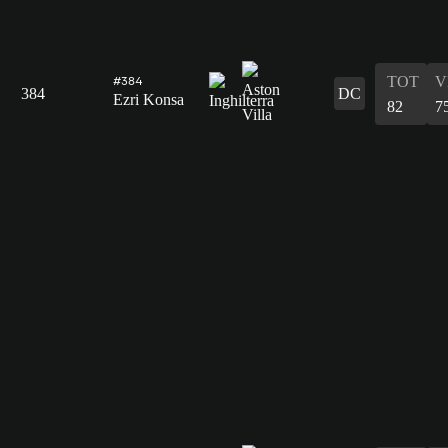
TOT
V
#384
384
DC
Ezri Konsa
82
7