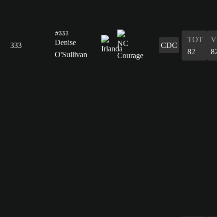
#333
TOT
V
Denise
333
CDC
82
8
O'Sullivan