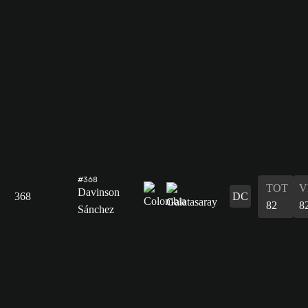
#368
TOT
V
Davinson
368
DC
82
8
Sánchez