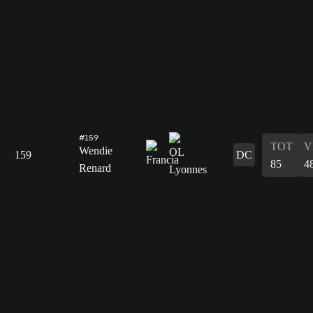
#159
TOT
V
Wendie
159
DC
85
4
Renard