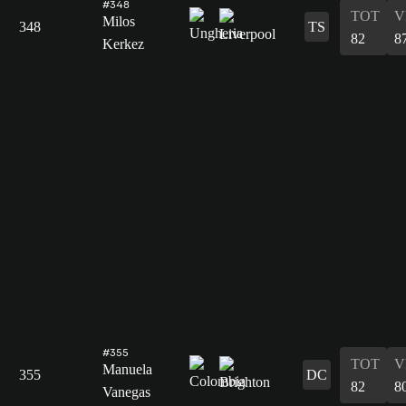
#348
TOT
V
Milos
348
TS
82
8
Kerkez
#355
TOT
V
Manuela
355
DC
82
8
Vanegas