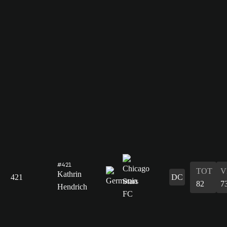
#421
TOT
V
Kathrin
421
DC
82
7
Hendrich