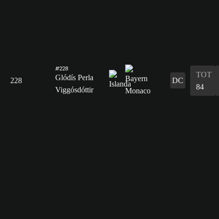
#228
TOT
Glódís Perla
228
DC
84
Viggósdóttir