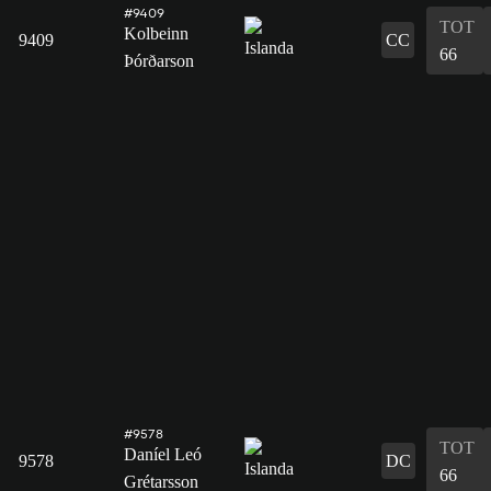
#9409
TOT
Kolbeinn
9409
CC
66
Þórðarson
#9578
TOT
Daníel Leó
9578
DC
66
Grétarsson