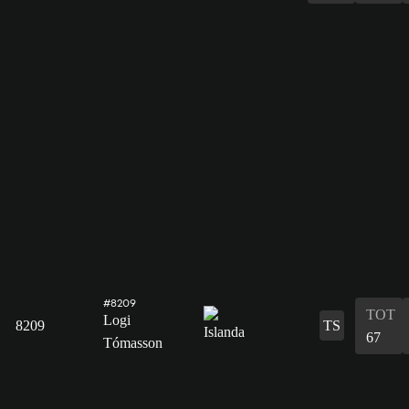
#8209
TOT
Logi
8209
TS
67
Tómasson