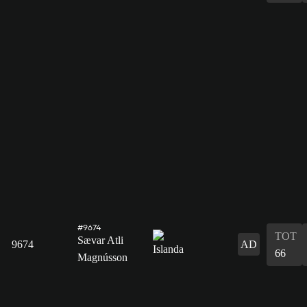
#9674
TOT
Sævar Atli
9674
AD
66
Magnússon