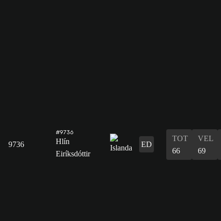
#9736
TOT
VEL
Hlín
9736
ED
66
69
Eiríksdóttir