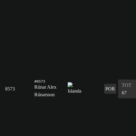
#8573
TOT
Rúnar Alex
8573
POR
67
Rúnarsson