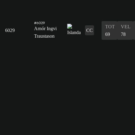
#6029
TOT
VEL
Arnór Ingvi
6029
CC
69
78
Traustason