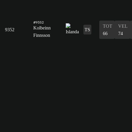
#9352
TOT
VEL
Kolbeinn
9352
TS
66
74
Finnsson