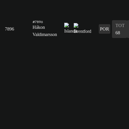
#7896
TOT
Hákon
7896
POR
68
Valdimarsson