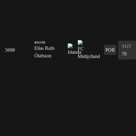
#5698
TOT
Elías Rafn
5698
POR
70
Ólafsson