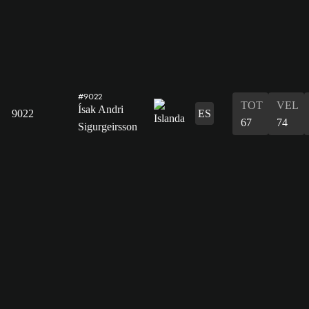
#9022
TOT
VEL
Ísak Andri
9022
ES
67
74
Sigurgeirsson