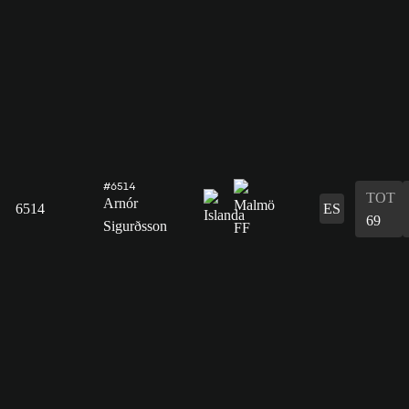
#6514
TOT
Arnór
6514
ES
69
Sigurðsson