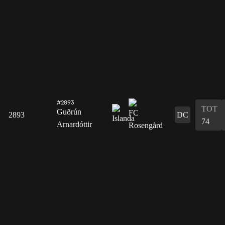
#2893
TOT
Guðrún
2893
DC
74
Arnardóttir