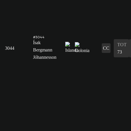
#3044
Ísak
TOT
3044
CC
Bergmann
73
Jóhannesson