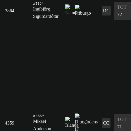
#3864
TOT
Ingibjörg
3864
DC
72
Sigurðardóttir
#4359
TOT
Mikael
4359
CC
71
Anderson