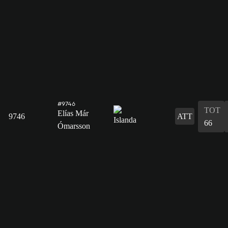
#9746
TOT
Elías Már
9746
ATT
66
Ómarsson