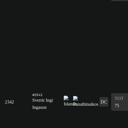
#2342
TOT
Sverrir Ingi
2342
DC
75
Ingason