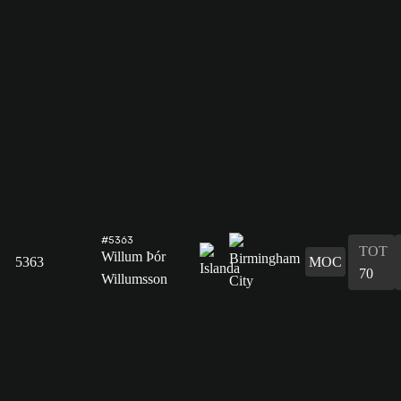
#5363
TOT
Willum Þór
5363
MOC
70
Willumsson