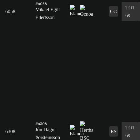
#6058
TOT
Mikael Egill
6058
CC
69
Ellertsson
#6308
TOT
Jón Dagur
6308
ES
69
Þorsteinsson