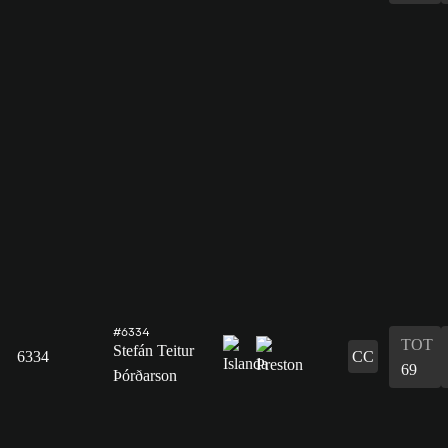
#6334
TOT
Stefán Teitur
6334
CC
69
Þórðarson