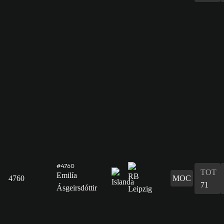
#4760
TOT
Emilía
4760
MOC
71
Ásgeirsdóttir