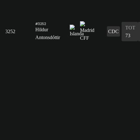
#3252
TOT
Hildur
3252
CDC
73
Antonsdóttir