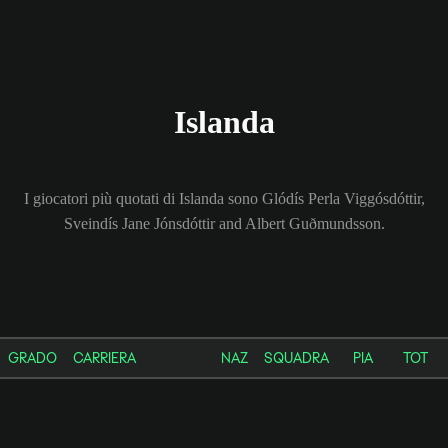
Islanda
I giocatori più quotati di Islanda sono Glódís Perla Viggósdóttir,
Sveindís Jane Jónsdóttir and Albert Guðmundsson.
GRADO
CARRIERA
NAZ
SQUADRA
PIA
TOT