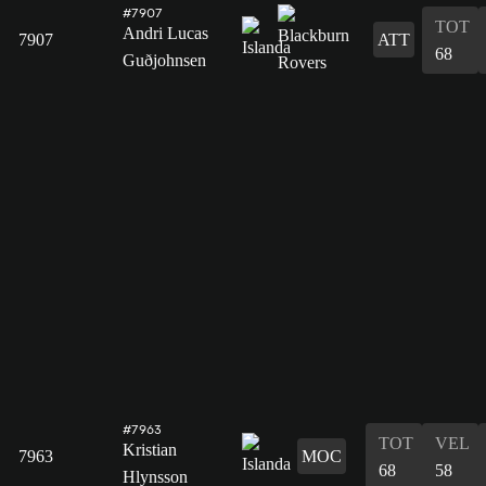
#7907
TOT
Andri Lucas
7907
ATT
68
Guðjohnsen
#7963
TOT
VEL
Kristian
7963
MOC
68
58
Hlynsson