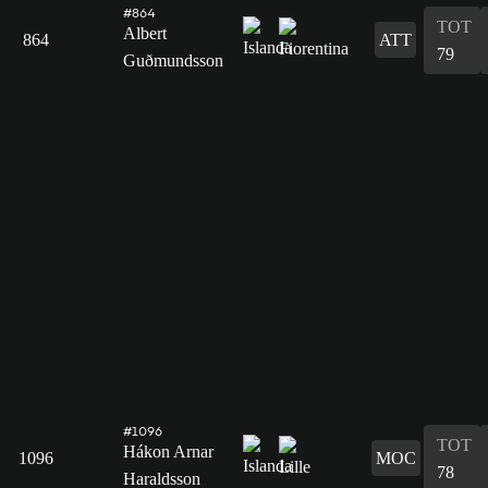
#864
TOT
Albert
864
ATT
79
Guðmundsson
#1096
TOT
Hákon Arnar
1096
MOC
78
Haraldsson