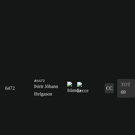
#6472
TOT
Þórir Jóhann
6472
CC
69
Helgason