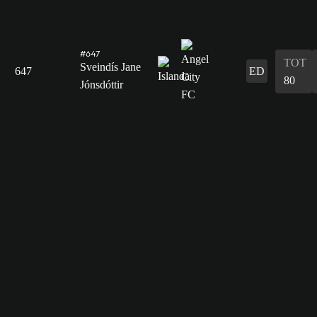
#647
TOT
Sveindís Jane
647
ED
80
Jónsdóttir