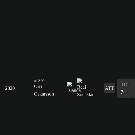
#2820
TOT
Orri
2820
ATT
74
Óskarsson