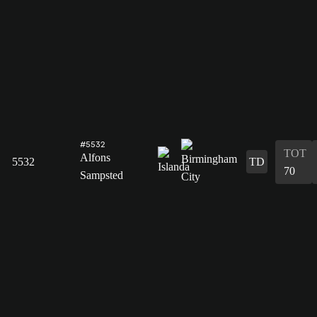
#5532
TOT
Alfons
5532
TD
70
Sampsted