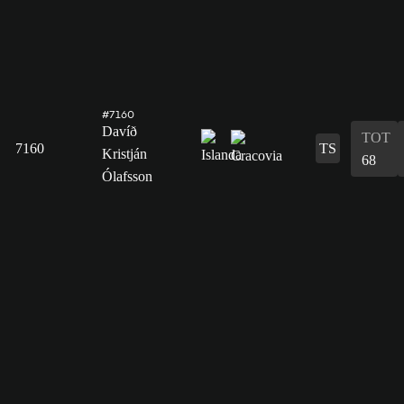
#7160
Davíð
TOT
7160
TS
Kristján
68
Ólafsson