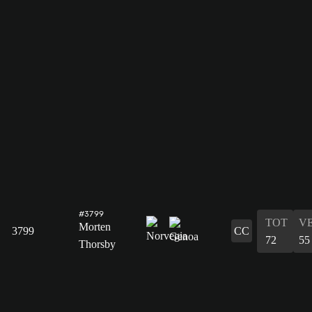
#3799
TOT
V
Morten
3799
CC
72
55
Thorsby