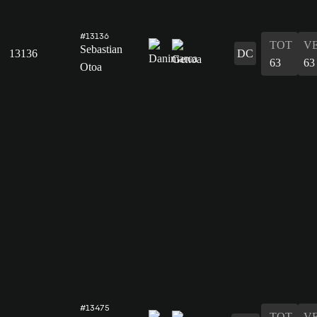
#13136
TOT
V
Sebastian
13136
DC
63
63
Otoa
#13475
TOT
V