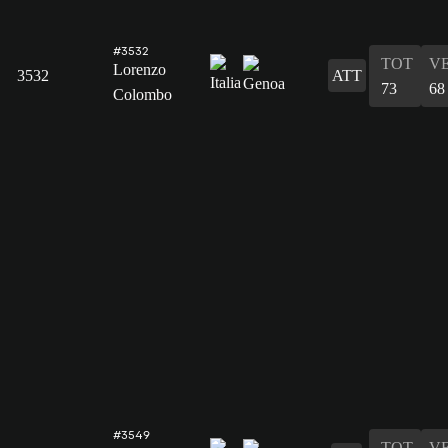
#3532
TOT
V
Lorenzo
3532
ATT
73
68
Colombo
#3549
TOT
V