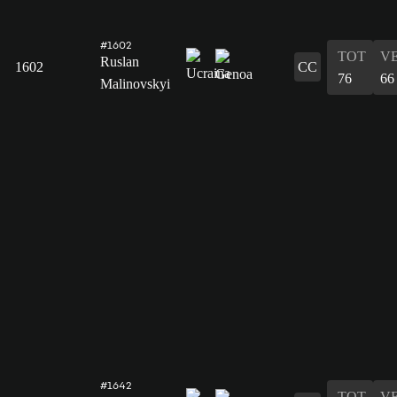
#1602
TOT
V
Ruslan
1602
CC
76
66
Malinovskyi
#1642
TOT
V