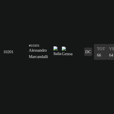
#10201
TOT
V
Alessandro
10201
DC
66
64
Marcandalli