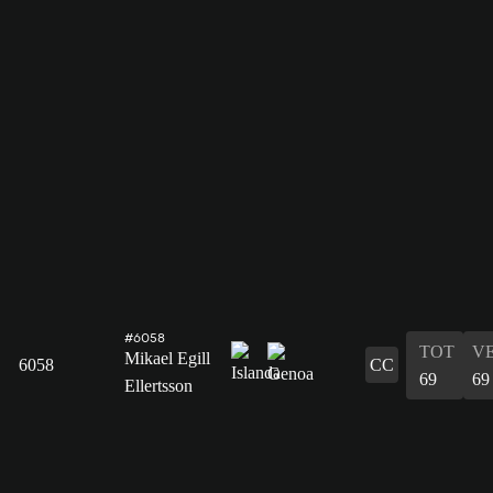
#6058
TOT
V
Mikael Egill
6058
CC
69
69
Ellertsson