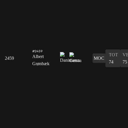
#2459
TOT
V
Albert
2459
MOC
74
75
Grønbæk