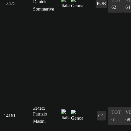
Daniele
13475
POR
62
64
Sommariva
#14161
TOT
V
Patrizio
14161
CC
61
68
Masini