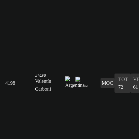
#4198
TOT
V
Valentín
4198
MOC
72
61
Carboni