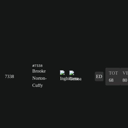
#7338
Brooke
TOT
V
7338
ED
Norton-
68
80
Cuffy