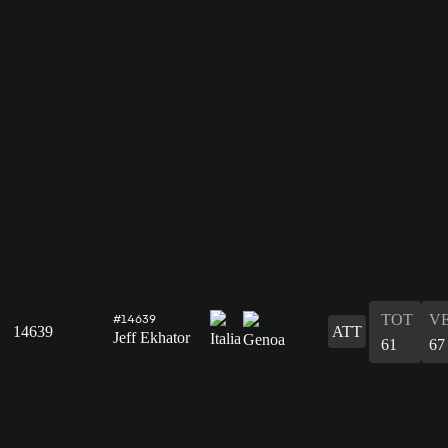
TOT
V
#14639
14639
ATT
Jeff Ekhator
61
67