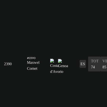
#2390
TOT
V
Maxwel
2390
ES
74
85
Cornet