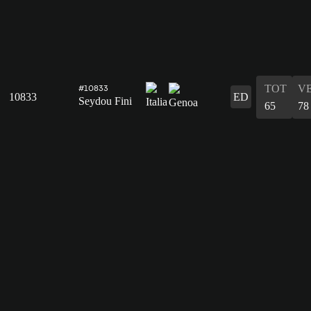
TOT
V
#10833
10833
ED
Seydou Fini
65
78