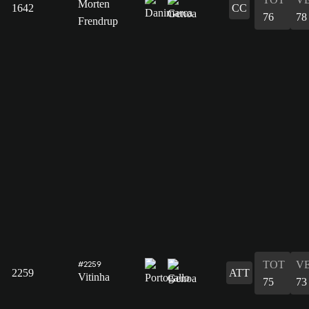
Morten
1642
CC
76
78
Frendrup
TOT
V
#2259
2259
ATT
Vitinha
75
73