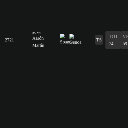
#2721
TOT
V
Aarón
2721
TS
74
59
Martín