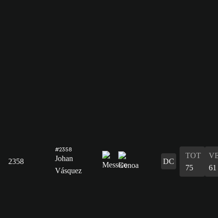
#2358
TOT
V
Johan
2358
DC
75
61
Vásquez