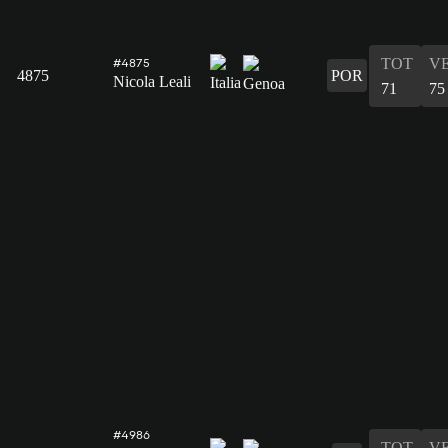
TOT
V
#4875
4875
POR
Nicola Leali
71
75
#4986
TOT
V