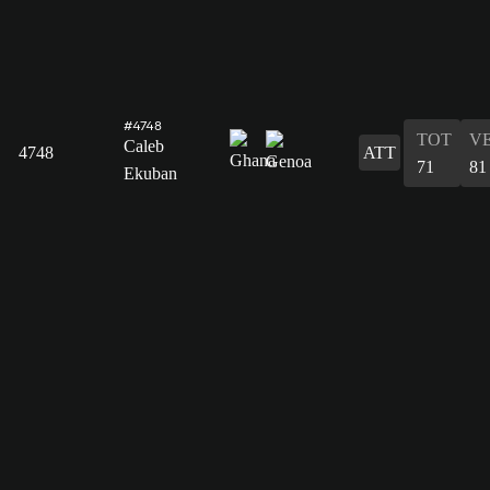
#4748
TOT
V
Caleb
4748
ATT
71
81
Ekuban