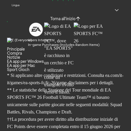
Lingua
Torna all'inizio
Users Interact
In-game Purchases (Includes Random Items)
Principale
Compra
Notizie
EA app per Windows
EA app per Mac
Sport Gioch
* Si applicano altre condizioni e restrizioni. Consulta
ea.com/it-
it/games/ea-sports-fc/fc-26
/game-disclaimers per i dettagli.
** Le statistiche della Stagione del Tour mondiale di EA
SPORTS FC™ 26 Football Ultimate Team™ si basano
unicamente sulle partite giocate nelle seguenti modalità: Squad
Battles, Rivals, Champions e Draft.
††La procedura per avere diritto alla distribuzione iniziale di
FC Points deve essere completata entro il 15 giugno 2026 per