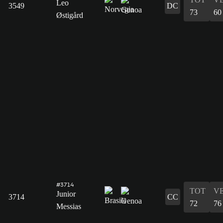
Leo
3549
DC
73
60
Østigård
#3714
TOT
V
Junior
3714
CC
72
76
Messias