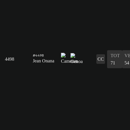
TOT
V
#4498
4498
CC
Jean Onana
71
54