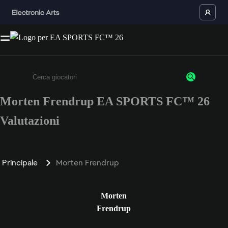
Morten Frendrup EA SPORTS FC™ 26
Inserisci un minimo di 3 caratteri o numeri.
Valutazioni
Principale
Morten Frendrup
Morten
Frendrup