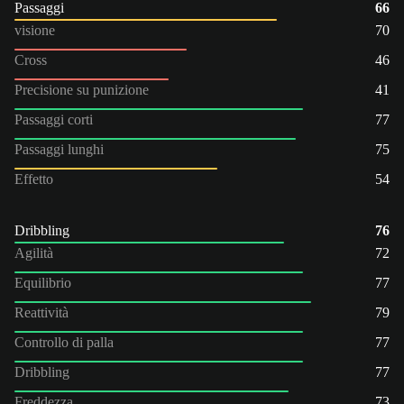
Passaggi
66
visione
70
Cross
46
Precisione su punizione
41
Passaggi corti
77
Passaggi lunghi
75
Effetto
54
Dribbling
76
Agilità
72
Equilibrio
77
Reattività
79
Controllo di palla
77
Dribbling
77
Freddezza
73