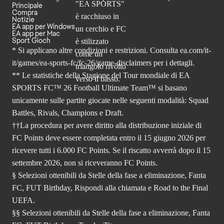
Principale
Compra
Notizie
EA app per Windows
EA app per Mac
Sport Gioch
* Si applicano altre condizioni e restrizioni. Consulta
ea.com/it-
it/games/ea-sports-fc/fc-26
/game-disclaimers per i dettagli.
** Le statistiche della Stagione del Tour mondiale di EA
SPORTS FC™ 26 Football Ultimate Team™ si basano
unicamente sulle partite giocate nelle seguenti modalità: Squad
Battles, Rivals, Champions e Draft.
††La procedura per avere diritto alla distribuzione iniziale di
FC Points deve essere completata entro il 15 giugno 2026 per
ricevere tutti i 6.000 FC Points. Se il riscatto avverrà dopo il 15
settembre 2026, non si riceveranno FC Points.
§ Selezioni ottenibili da Stelle della fase a eliminazione, Fanta
FC, FUT Birthday, Rispondi alla chiamata e Road to the Final
UEFA.
§§ Selezioni ottenibili da Stelle della fase a eliminazione, Fanta