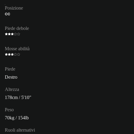
Posizione
CC
Piede debole
Mosse abilità
Piede
Destro
Altezza
178cm / 5'10"
Peso
70kg / 154lb
Ruoli alternativi